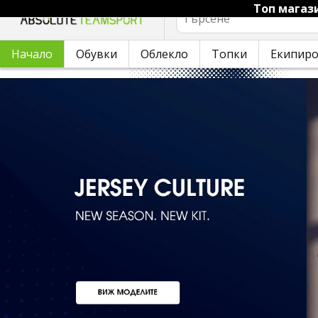
Tоп магаз
Търсене
Начало
Обувки
Облекло
Топки
Екипир