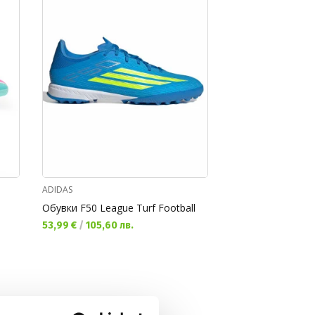
ADIDAS
ADIDAS
Обувки F50 League Turf Football
Обувки F50 League
Текуща цена:
Текуща цена:
53,99 €
/
105,60 лв.
62,99 €
/
123,20 л