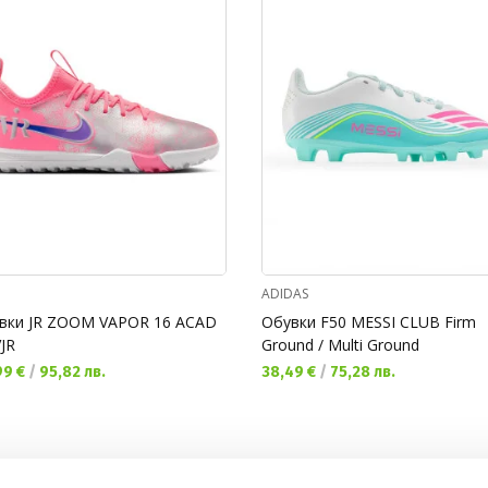
ADIDAS
вки JR ZOOM VAPOR 16 ACAD
Обувки F50 MESSI CLUB Firm
JR
Ground / Multi Ground
уща цена:
Текуща цена:
99 €
/
95,82 лв.
38,49 €
/
75,28 лв.
Популярни категории