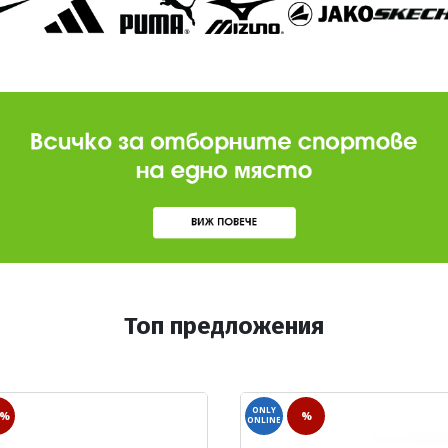
Топ предложения
ONLY
0%
%
ONLINE