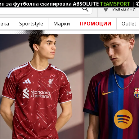
ин за футболна екипировка ABSOLUTE
TEAMSPORT
|
✆
Магазини
овка
Sportstyle
Марки
ПРОМОЦИИ
Outlet