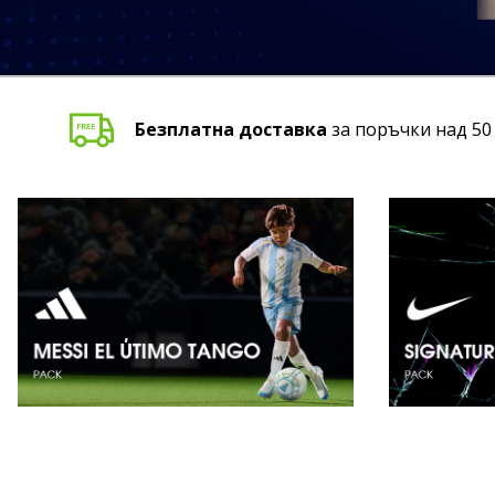
Основни промоции
Безплатна доставка
за поръчки над 50