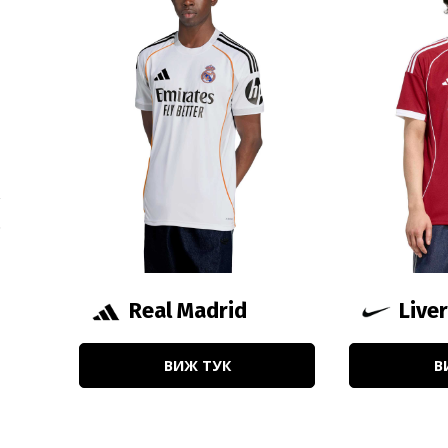
❮
Real Madrid
Live
ВИЖ ТУК
В