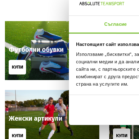
Съгласие
Настоящият сайт използва
Футболни обувки
Футбол
Използваме „бисквитки“, з
социални медии и да анали
КУПИ
КУПИ
сайта ни, с партньорските 
комбинират с друга предос
страна на услугите им.
Женски артикули
Детски 
КУПИ
КУПИ