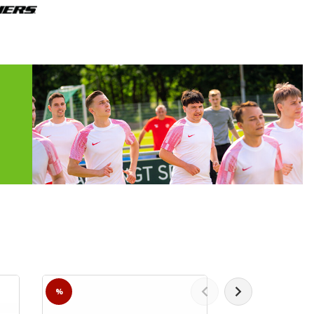
ONLY
%
%
ONLINE