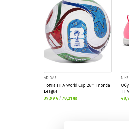
ADIDAS
NIKE
Топка FIFA World Cup 26™ Trionda
Обу
League
TF V
Текуща цена:
Тек
39,99 €
/
78,21 лв.
48,