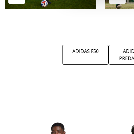
ADIDAS F50
ADI
PRED