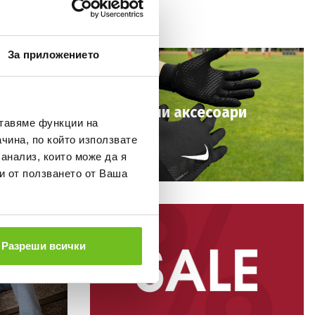
За приложението
Футболни аксесоари
ставяме функции на
чина, по който използвате
КУПИ
 анализ, които може да я
и от ползването от Ваша
Разреши всички