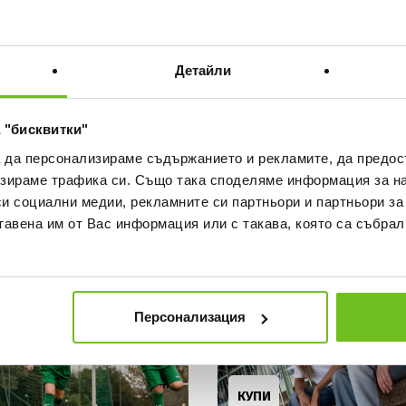
Детайли
 "бисквитки"
нo облекло
Футболни топки
а да персонализираме съдържанието и рекламите, да предо
зираме трафика си. Също така споделяме информация за на
КУПИ
си социални медии, рекламните си партньори и партньори за
тавена им от Вас информация или с такава, която са събрал
Персонализация
артикули
Sportstyle
КУПИ