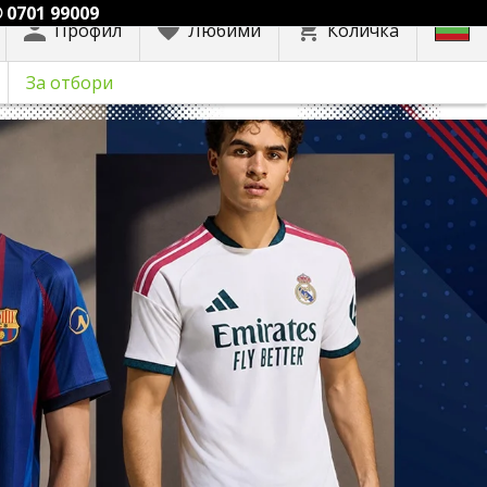
 0701 99009
Профил
Любими
Количка
За отбори