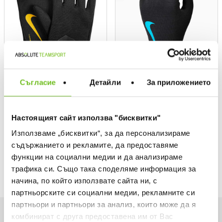
Съгласие
Детайли
За приложението
NIKE
NIKE
FCB NK ACDMY THERMAFIT
Текуща цена:
24,92 €
/
48,74 BGN
Gloves
Настоящият сайт използва "бисквитки"
Regular price:
33,23 €
Regular price
Спестявате:
8,31 €
Difference
Текуща цена:
24,92 €
/
48,74 BGN
Използваме „бисквитки“, за да персонализираме
Regular price:
33,23 €
Regular price
съдържанието и рекламите, да предоставяме
Спестявате:
8,31 €
Difference
функции на социални медии и да анализираме
трафика си. Също така споделяме информация за
начина, по който използвате сайта ни, с
партньорските си социални медии, рекламните си
партньори и партньори за анализ, които може да я
комбинират с друга предоставена им от Вас
Want to be first on our list?