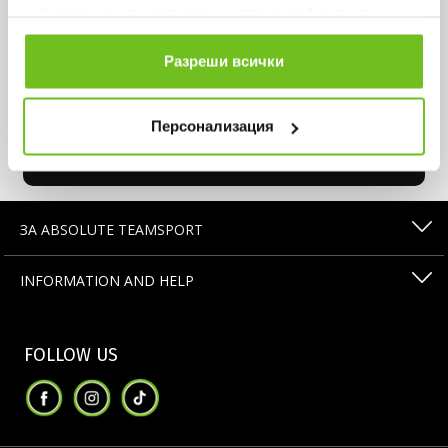
информация или с такава, която са събрали от
ползването от Ваша страна на услугите им.
Get -15% on your first order and never miss an offer.
Разреши всички
Персонализация
Subscribe
ЗА ABSOLUTE TEAMSPORT
INFORMATION AND HELP
FOLLOW US