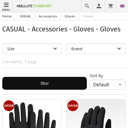
MENU
Home
CASUAL
Accessories
Gloves
Gloves
CASUAL - Accessories - Gloves - Gloves
Size
Brand
2 products, 1 page
Sort by
filter
OFFER
OFFER