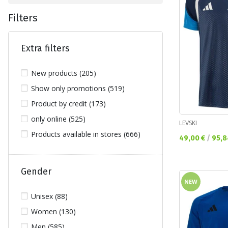
Filters
Extra filters
New products (205)
Show only promotions (519)
Product by credit (173)
only online (525)
LEVSKI
Products available in stores (666)
Текуща цена:
49,00 €
/
95,8
Gender
NEW
Unisex (88)
Women (130)
Men (585)