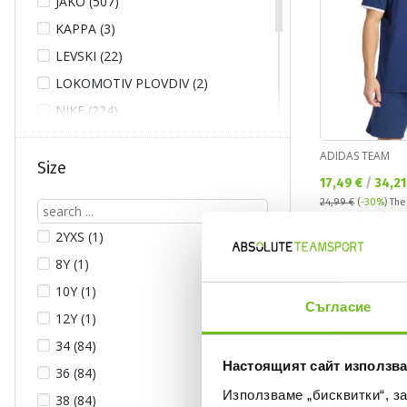
JAKO (507)
KAPPA (3)
LEVSKI (22)
LOKOMOTIV PLOVDIV (2)
NIKE (224)
NIKE TEAMWEAR (96)
ADIDAS TEAM
PUMA (33)
Size
Текуща цена:
17,49 €
/
34,21
SPARTAK VN (1)
24,99 €
(
-30%
)
The
Regular price:
24,99 €
(
-30%
) Reg
МАРТИН КАМУБРОВ (4)
2YXS (1)
8Y (1)
NEW
-20%
10Y (1)
Съгласие
12Y (1)
34 (84)
Настоящият сайт използва
36 (84)
Използваме „бисквитки“, з
38 (84)