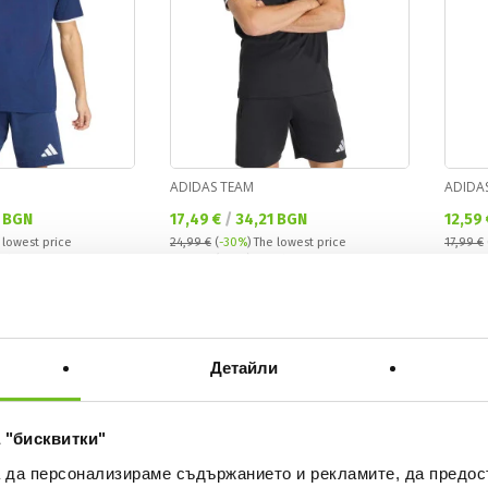
ADIDAS TEAM
ADIDA
Текуща цена:
Текущ
 BGN
17,49 €
/
34,21 BGN
12,59
 lowest price
24,99 €
(
-30%
)
The lowest price
17,99 €
Regular price:
Regular
ular price
24,99 €
(
-30%
) Regular price
17,99 €
NEW
OFFER
NEW
Детайли
 "бисквитки"
а да персонализираме съдържанието и рекламите, да предо