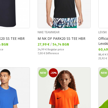
NIKE TEAMWEAR
LEVSKI
20 SS TEE HBR
M NK DF PARK20 SS TEE HBR
Offici
Levsk
Текуща цена:
4 BGN
27,99 €
/
54,74 BGN
Текущ
60,49
Regular price:
ice
34,99 €
Regular price
Спестявате:
7,00 €
Difference
Regular
86,41 €
Спестяв
25,92 €
NEW
-20%
NEW