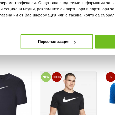
зираме трафика си. Също така споделяме информация за на
си социални медии, рекламните си партньори и партньори за
тавена им от Вас информация или с такава, която са събрал
NIKE TEAMWEAR
NIKE 
Текуща цена:
Текущ
 BGN
15,99 €
/
31,27 BGN
15,99
Персонализация
Regular price:
Regular
 lowest price
19,99 €
Regular price
19,99 
Спестявате:
Спестяв
ular price
4,00 €
Difference
4,00 €
NEW
OFFER
&