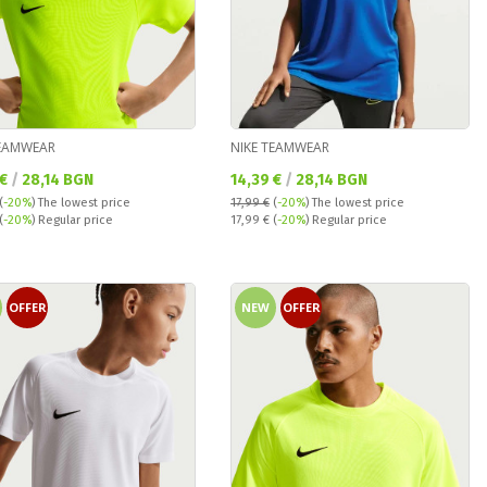
TEAMWEAR
NIKE TEAMWEAR
а цена:
Текуща цена:
 €
/
28,14 BGN
14,39 €
/
28,14 BGN
(
-20%
)
The lowest price
17,99 €
(
-20%
)
The lowest price
 price:
Regular price:
(
-20%
) Regular price
17,99 €
(
-20%
) Regular price
OFFER
NEW
OFFER