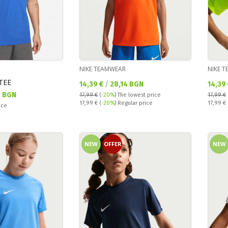
NIKE TEAMWEAR
NIKE 
TEE
Текуща цена:
Текущ
14,39 €
/
28,14 BGN
14,39
7 BGN
17,99 €
(
-20%
)
The lowest price
17,99 €
Regular price:
Regular
17,99 €
(
-20%
) Regular price
17,99 €
ice
NEW
OFFER
NEW