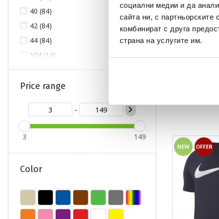
социални медии и да анали
40 (84)
сайта ни, с партньорските 
42 (84)
комбинират с друга предос
44 (84)
страна на услугите им.
104 (14)
NIKE TEAMWEAR
116 (150)
Текуща цена:
15,99 €
/
31,27
128 (201)
Price range
19,99 €
(
-20%
)
The
Regular price:
19,99 €
(
-20%
) Reg
140 (235)
-
152 (233)
164 (236)
3
149
176 (46)
NEW
OFFER
L (544)
Color
M (575)
S (543)
XL (504)
XS (71)