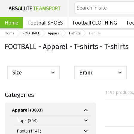
Search
Home
Football SHOES
Football CLOTHING
Foo
Home
FOOTBALL
Apparel
T-shirts
T-shirts
FOOTBALL - Apparel - T-shirts - T-shirts
Size
Brand
1191 products
Categories
Apparel (3833)
Tops (364)
Pants (1141)