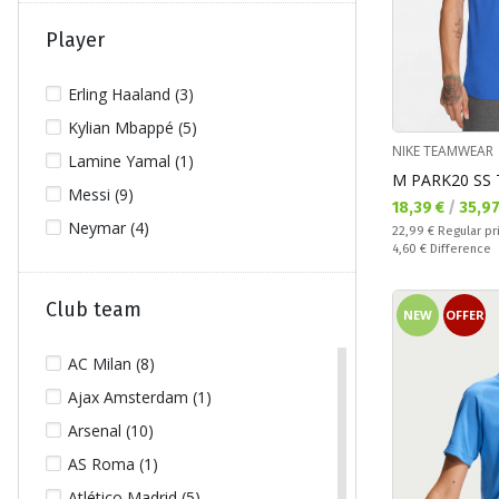
Chelsea F.C. (15)
Colombia (1)
Player
England (2)
Erling Haaland (3)
Erling Haaland (3)
Kylian Mbappé (5)
FC Barcelona (10)
NIKE TEAMWEAR
Lamine Yamal (1)
France (5)
M PARK20 SS 
Messi (9)
Germany (11)
Текуща цена:
18,39 €
/
35,9
Neymar (4)
Regular price:
22,99 €
Regular pr
Greece (2)
Спестявате:
4,60 €
Difference
Inter (18)
Inter Miami (1)
Club team
NEW
OFFER
Italy (7)
AC Milan (8)
Jamaica (3)
Ajax Amsterdam (1)
Jude Bellingham (4)
Arsenal (10)
Juventus (18)
AS Roma (1)
Kylian Mbappe (5)
Atlético Madrid (5)