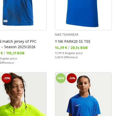
NIKE TEAMWEAR
al match jersey of PFC
Y NK PARK20 SS TEE
i – Season 2025/2026
Текуща цена:
14,39 €
/
28,14 BGN
а цена:
 €
/
118,31 BGN
Regular price:
17,99 €
Regular price
Спестявате:
3,60 €
Difference
 price:
Regular price
ате:
Difference
-20%
NEW
-20%