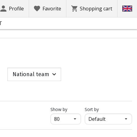
Profile
Favorite
Shopping cart
T
National team
продукти на страница
Show by
Sort by