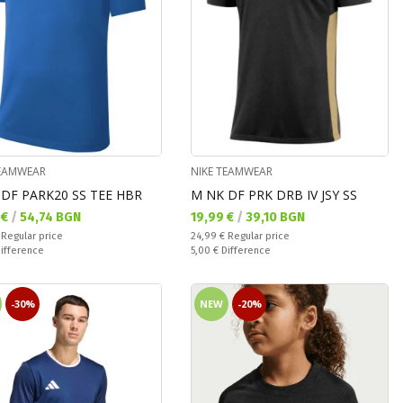
TEAMWEAR
NIKE TEAMWEAR
DF PARK20 SS TEE HBR
M NK DF PRK DRB IV JSY SS
а цена:
Текуща цена:
 €
/
54,74 BGN
19,99 €
/
39,10 BGN
 price:
Regular price:
€
Regular price
24,99 €
Regular price
ате:
Спестявате:
ifference
5,00 €
Difference
-30%
NEW
-20%