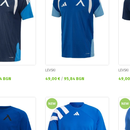
LEVSKI
LEVSKI
Текуща цена:
Текущ
4 BGN
49,00 €
/
95,84 BGN
49,00
NEW
NEW