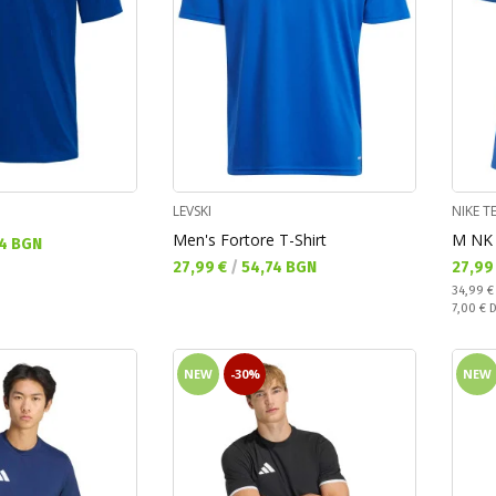
LEVSKI
NIKE 
Men's Fortore T-Shirt
M NK 
4 BGN
Текуща цена:
Текущ
27,99 €
/
54,74 BGN
27,99
Regular
34,99 
Спестяв
7,00 €
D
NEW
-30%
NEW