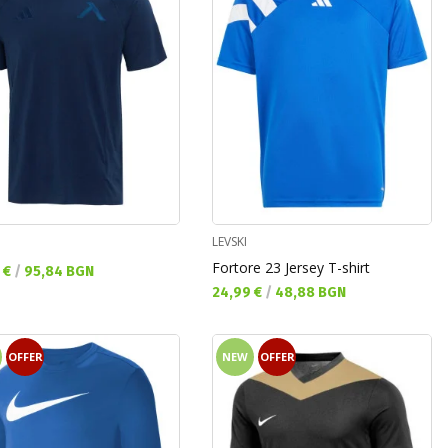
LEVSKI
Fortore 23 Jersey T-shirt
а цена:
 €
/
95,84 BGN
Текуща цена:
24,99 €
/
48,88 BGN
OFFER
NEW
OFFER