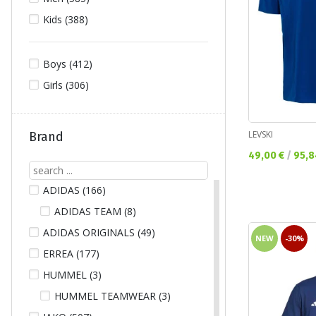
Kids (388)
Boys (412)
Girls (306)
LEVSKI
Brand
Текуща цена:
49,00 €
/
95,8
ADIDAS (166)
ADIDAS TEAM (8)
ADIDAS ORIGINALS (49)
NEW
-30%
ERREA (177)
HUMMEL (3)
HUMMEL TEAMWEAR (3)