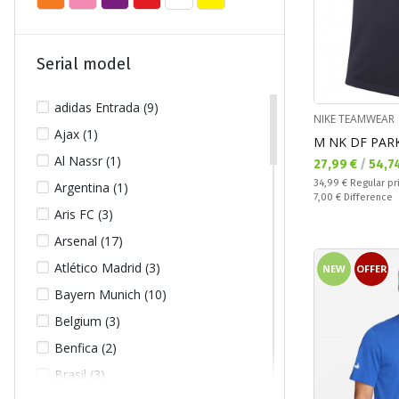
XXL (436)
XXS (27)
Serial model
XXXL (222)
XXXXL (78)
adidas Entrada (9)
NIKE TEAMWEAR
YXS (22)
Ajax (1)
M NK DF PARK
Al Nassr (1)
Текуща цена:
27,99 €
/
54,7
Regular price:
34,99 €
Regular pr
Argentina (1)
Спестявате:
7,00 €
Difference
Aris FC (3)
Arsenal (17)
Atlético Madrid (3)
NEW
OFFER
Bayern Munich (10)
Belgium (3)
Benfica (2)
Brasil (3)