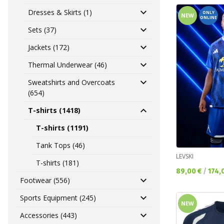
Dresses & Skirts (1)
ONLY
NEW
ONLINE
Sets (37)
Jackets (172)
Thermal Underwear (46)
Sweatshirts and Overcoats
(654)
T-shirts (1418)
T-shirts (1191)
Tank Tops (46)
LEVSKI
T-shirts (181)
Текуща цена:
89,00 €
/
174,
Footwear (556)
Sports Equipment (245)
NEW
Accessories (443)