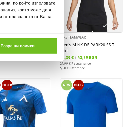
чина, по който използвате
 анализ, които може да я
и от ползването от Ваша
TEAMWEAR
NIKE TEAMWEAR
Men's M NK DF PARK20 SS T-
а цена:
 €
/
31,27 BGN
Разреши всички
shirt
 price:
€
Regular price
ате:
Difference
Текуща цена:
22,39 €
/
43,79 BGN
Regular price:
27,99 €
Regular price
Спестявате:
5,60 €
Difference
OFFER
NEW
OFFER