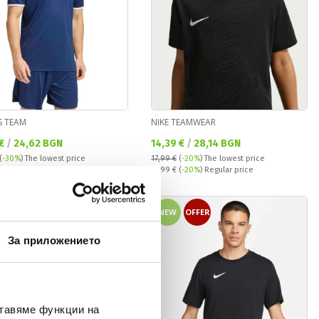
S TEAM
NIKE TEAMWEAR
а цена:
Текуща цена:
 €
/
24,62 BGN
14,39 €
/
28,14 BGN
(
-30%
)
The lowest price
17,99 €
(
-20%
)
The lowest price
 price:
Regular price:
(
-30%
) Regular price
17,99 €
(
-20%
) Regular price
OFFER
NEW
OFFER
За приложението
ставяме функции на