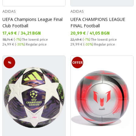
ADIDAS
ADIDAS
UEFA Champions League Final
UEFA CHAMPIONS LEAGUE
Club Football
FINAL Football
Текуща цена:
Текуща цена:
17,49 €
/
34,21 BGN
20,99 €
/
41,05 BGN
18,74 €
(
-7%
)
The lowest price
22,49 €
(
-7%
)
The lowest price
Regular price:
Regular price:
24,99 €
(
-30%
) Regular price
29,99 €
(
-30%
) Regular price
%
OFFER