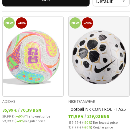
NEW
-40%
NEW
-20%
ADIDAS
NIKE TEAMWEAR
Football NK CONTROL - FA25
Текуща цена:
35,99 €
/
70,39 BGN
Текуща цена:
111,99 €
/
219,03 BGN
59,99 €
(
-40%
)
The lowest price
Regular price:
59,99 €
(
-40%
) Regular price
139,99 €
(
-20%
)
The lowest price
Regular price:
139,99 €
(
-20%
) Regular price