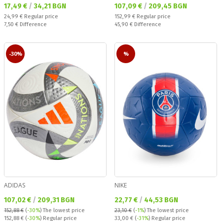
Текуща цена:
Текуща цена:
17,49 €
/
34,21 BGN
107,09 €
/
209,45 BGN
Regular price:
Regular price:
24,99 €
Regular price
152,99 €
Regular price
Спестявате:
Спестявате:
7,50 €
Difference
45,90 €
Difference
-30%
%
ADIDAS
NIKE
Текуща цена:
Текуща цена:
107,02 €
/
209,31 BGN
22,77 €
/
44,53 BGN
152,88 €
(
-30%
)
The lowest price
23,10 €
(
-1%
)
The lowest price
Regular price:
Regular price:
152,88 €
(
-30%
) Regular price
33,00 €
(
-31%
) Regular price