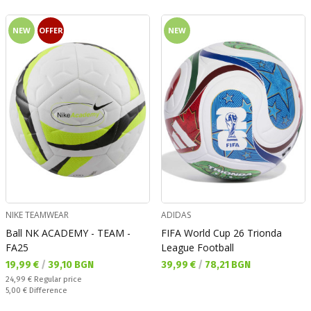
NEW
OFFER
NEW
NIKE TEAMWEAR
ADIDAS
Ball NK ACADEMY - TEAM -
FIFA World Cup 26 Trionda
FA25
League Football
Текуща цена:
Текуща цена:
19,99 €
/
39,10 BGN
39,99 €
/
78,21 BGN
Regular price:
24,99 €
Regular price
Спестявате:
5,00 €
Difference