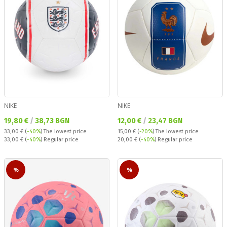
NIKE
NIKE
Текуща цена:
Текуща цена:
19,80 €
/
38,73 BGN
12,00 €
/
23,47 BGN
33,00 €
(
-40%
)
The lowest price
15,00 €
(
-20%
)
The lowest price
Regular price:
Regular price:
33,00 €
(
-40%
) Regular price
20,00 €
(
-40%
) Regular price
%
%