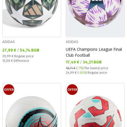
ADIDAS
ADIDAS
UEFA Champions League Final
Текуща цена:
27,99 €
/
54,74 BGN
Club Football
Regular price:
39,99 €
Regular price
Спестявате:
12,00 €
Difference
Текуща цена:
17,49 €
/
34,21 BGN
18,74 €
(
-7%
)
The lowest price
Regular price:
24,99 €
(
-30%
) Regular price
OFFER
OFFER