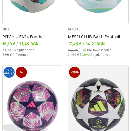
NIKE
ADIDAS
PITCH – FA24 Football
MESSI CLUB BALL Football
Текуща цена:
Текуща цена:
16,10 €
/
31,49 BGN
17,49 €
/
34,21 BGN
Regular price:
23,00 €
Regular price
18,74 €
(
-7%
)
The lowest price
Спестявате:
Regular price:
6,90 €
Difference
24,99 €
(
-30%
) Regular price
ONLY
%
-30%
ONLINE