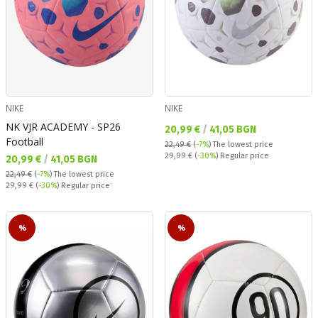
NIKE
NIKE
NK VJR ACADEMY - SP26
Текуща цена:
20,99 €
/
41,05 BGN
Football
22,49 €
(
-7%
)
The lowest price
Regular price:
29,99 €
(
-30%
) Regular price
Текуща цена:
20,99 €
/
41,05 BGN
22,49 €
(
-7%
)
The lowest price
Regular price:
29,99 €
(
-30%
) Regular price
%
%