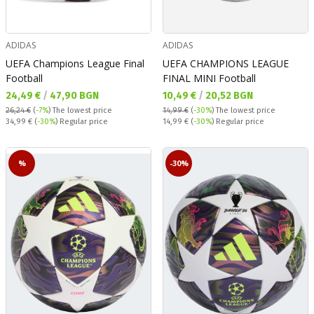
ADIDAS
ADIDAS
UEFA Champions League Final
UEFA CHAMPIONS LEAGUE
Football
FINAL MINI Football
Текуща цена:
Текуща цена:
24,49 €
/
47,90 BGN
10,49 €
/
20,52 BGN
26,24 €
(
-7%
)
The lowest price
14,99 €
(
-30%
)
The lowest price
Regular price:
Regular price:
34,99 €
(
-30%
) Regular price
14,99 €
(
-30%
) Regular price
%
-30%