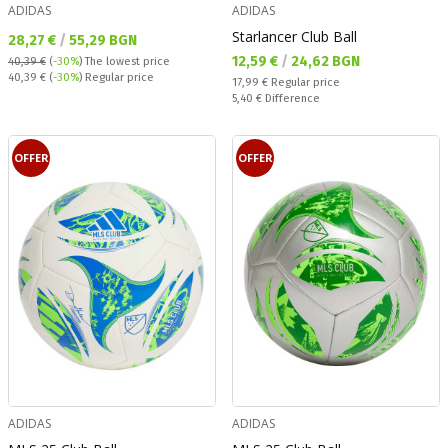
ADIDAS
ADIDAS
Starlancer Club Ball
Текуща цена:
28,27 €
/
55,29 BGN
Текуща цена:
12,59 €
/
24,62 BGN
40,39 €
(
-30%
)
The lowest price
Regular price:
40,39 €
(
-30%
) Regular price
Regular price:
17,99 €
Regular price
Спестявате:
5,40 €
Difference
OFFER
OFFER
ADIDAS
ADIDAS