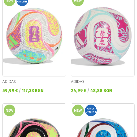
NEW
NEW
ONLINE
ADIDAS
ADIDAS
Текуща цена:
Текуща цена:
59,99 €
/
117,33 BGN
24,99 €
/
48,88 BGN
ONLY
NEW
NEW
ONLINE