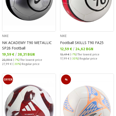
NIKE
NIKE
NK ACADEMY T90 METALLIC
Football SKILLS T90 FA25
SP26 Football
Текуща цена:
12,59 €
/
24,62 BGN
Текуща цена:
19,59 €
/
38,31 BGN
13,49 €
(
-7%
)
The lowest price
Regular price:
17,99 €
(
-30%
) Regular price
20,99 €
(
-7%
)
The lowest price
Regular price:
27,99 €
(
-30%
) Regular price
OFFER
%