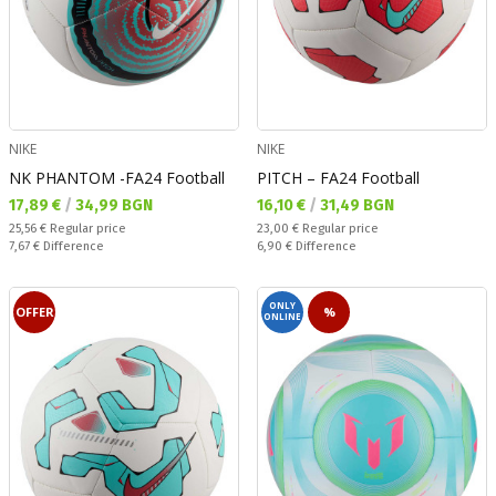
NIKE
NIKE
NK PHANTOM -FA24 Football
PITCH – FA24 Football
Текуща цена:
Текуща цена:
17,89 €
/
34,99 BGN
16,10 €
/
31,49 BGN
Regular price:
Regular price:
25,56 €
Regular price
23,00 €
Regular price
Спестявате:
Спестявате:
7,67 €
Difference
6,90 €
Difference
ONLY
OFFER
%
ONLINE