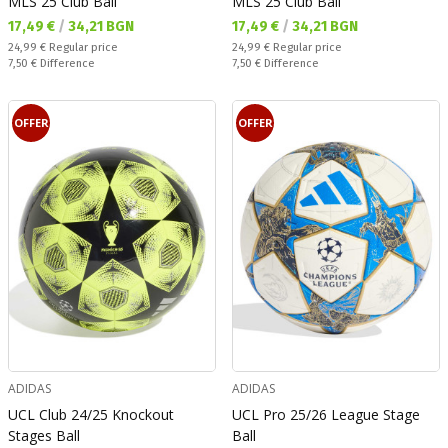
MLS 25 Club Ball
MLS 25 Club Ball
Текуща цена:
Текуща цена:
17,49 €
/
34,21 BGN
17,49 €
/
34,21 BGN
Regular price:
Regular price:
24,99 €
Regular price
24,99 €
Regular price
Спестявате:
Спестявате:
7,50 €
Difference
7,50 €
Difference
OFFER
OFFER
ADIDAS
ADIDAS
UCL Club 24/25 Knockout
UCL Pro 25/26 League Stage
Stages Ball
Ball