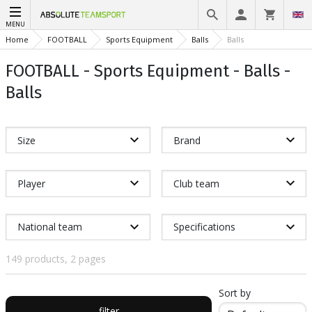
MENU
Home
FOOTBALL
Sports Equipment
Balls
Balls
FOOTBALL - Sports Equipment - Balls -
Balls
Size
Brand
Player
Club team
National team
Specifications
149 products, 2 pages
Sort by
filter