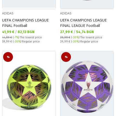
ADIDAS
ADIDAS
UEFA CHAMPIONS LEAGUE
UEFA CHAMPIONS LEAGUE
FINAL Football
FINAL LEAGUE Football
Текуща цена:
Текуща цена:
41,99 €
/
82,13 BGN
27,99 €
/
54,74 BGN
44,99 €
(
-7%
)
The lowest price
39,99 €
(
-30%
)
The lowest price
Regular price:
Regular price:
59,99 €
(
-30%
) Regular price
39,99 €
(
-30%
) Regular price
%
%