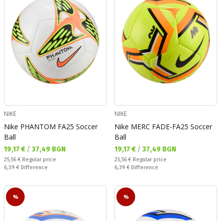
NIKE
NIKE
Nike PHANTOM FA25 Soccer
Nike MERC FADE-FA25 Soccer
Ball
Ball
Текуща цена:
Текуща цена:
19,17 €
/
37,49 BGN
19,17 €
/
37,49 BGN
Regular price:
Regular price:
25,56 €
Regular price
25,56 €
Regular price
Спестявате:
Спестявате:
6,39 €
Difference
6,39 €
Difference
%
%