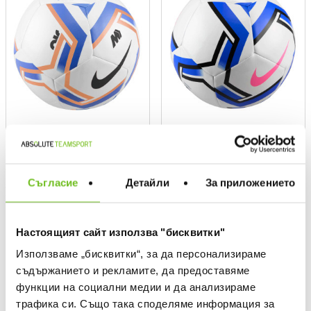
NIKE
NIKE
NK Merc Fade Football FA25
Текуща цена:
16,79 €
/
32,84 BGN
Съгласие
Детайли
За приложението
Текуща цена:
17,49 €
/
34,21 BGN
19,59 €
(
-14%
)
The lowest price
Regular price:
27,99 €
(
-40%
) Regular price
18,74 €
(
-7%
)
The lowest price
Regular price:
24,99 €
(
-30%
) Regular price
Настоящият сайт използва "бисквитки"
Използваме „бисквитки“, за да персонализираме
OFFER
OFFER
съдържанието и рекламите, да предоставяме
функции на социални медии и да анализираме
трафика си. Също така споделяме информация за