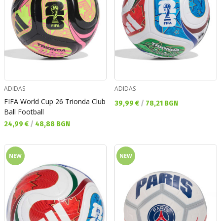
ADIDAS
ADIDAS
FIFA World Cup 26 Trionda Club
Текуща цена:
39,99 €
/
78,21 BGN
Ball Football
Текуща цена:
24,99 €
/
48,88 BGN
NEW
NEW