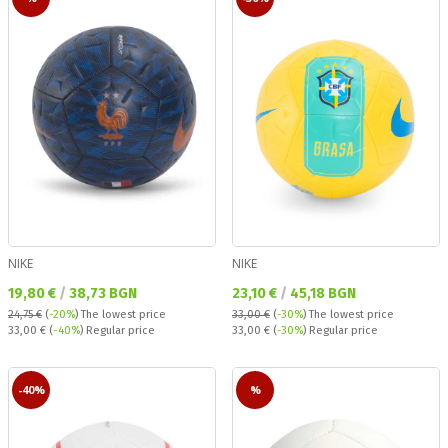
NIKE
NIKE
Текуща цена:
Текуща цена:
19,80 €
/
38,73 BGN
23,10 €
/
45,18 BGN
24,75 €
(
-20%
)
The lowest price
33,00 €
(
-30%
)
The lowest price
Regular price:
Regular price:
33,00 €
(
-40%
) Regular price
33,00 €
(
-30%
) Regular price
-40%
%