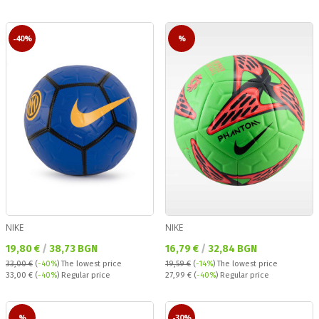
-40%
%
NIKE
NIKE
Текуща цена:
Текуща цена:
19,80 €
/
38,73 BGN
16,79 €
/
32,84 BGN
33,00 €
(
-40%
)
The lowest price
19,59 €
(
-14%
)
The lowest price
Regular price:
Regular price:
33,00 €
(
-40%
) Regular price
27,99 €
(
-40%
) Regular price
%
-30%