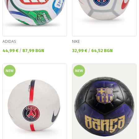
ADIDAS
NIKE
Текуща цена:
Текуща цена:
44,99 €
/
87,99 BGN
32,99 €
/
64,52 BGN
NEW
NEW