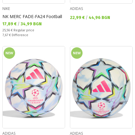
NIKE
ADIDAS
NK MERC FADE-FA24 Football
Текуща цена:
22,99 €
/
44,96 BGN
Текуща цена:
17,89 €
/
34,99 BGN
Regular price:
25,56 €
Regular price
Спестявате:
7,67 €
Difference
NEW
NEW
ADIDAS
ADIDAS