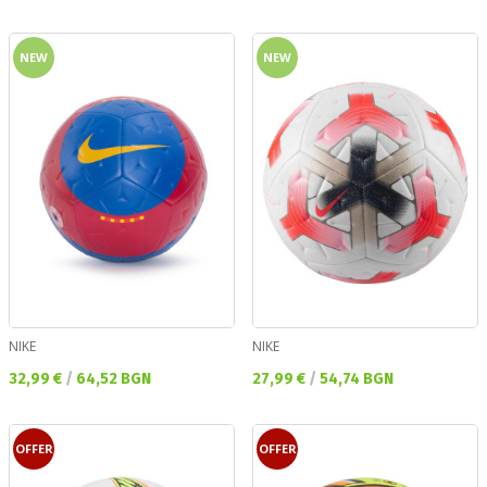
NEW
NEW
NIKE
NIKE
Текуща цена:
Текуща цена:
32,99 €
/
64,52 BGN
27,99 €
/
54,74 BGN
OFFER
OFFER