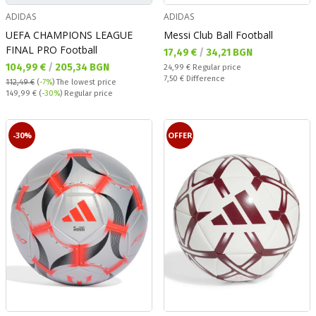
ADIDAS
ADIDAS
UEFA CHAMPIONS LEAGUE
Messi Club Ball Football
FINAL PRO Football
Текуща цена:
17,49 €
/
34,21 BGN
Текуща цена:
104,99 €
/
205,34 BGN
Regular price:
24,99 €
Regular price
Спестявате:
7,50 €
Difference
112,49 €
(
-7%
)
The lowest price
Regular price:
149,99 €
(
-30%
) Regular price
-30%
OFFER