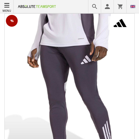
MENU
%