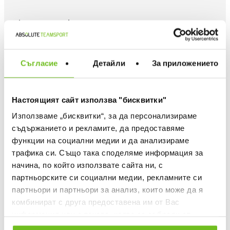
Choose a color
Съгласие
Детайли
За приложението
Настоящият сайт използва "бисквитки"
Choose size
ADIDAS APPAREL - WHICH IS MY SIZE
Използваме „бисквитки“, за да персонализираме
ST
S
M
L
XL
XXL
съдържанието и рекламите, да предоставяме
функции на социални медии и да анализираме
трафика си. Също така споделяме информация за
Quantity
начина, по който използвате сайта ни, с
партньорските си социални медии, рекламните си
партньори и партньори за анализ, които може да я
ADD TO FAVOURITES
комбинират с друга предоставена им от Вас
информация или с такава, която са събрали от
ползването от Ваша страна на услугите им.