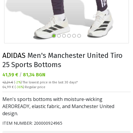
ADIDAS
Men's Manchester United Tiro
25 Sports Bottoms
Текуща цена:
41,59 €
/
81,34 BGN
42,24 €
(
-2%
)
The lowest price in the last 30 days*
Regular price:
64,99 €
(
-36%
) Regular price
Men's sports bottoms with moisture-wicking
AEROREADY, elastic fabric, and Manchester United
design.
ITEM NUMBER:
200000924965