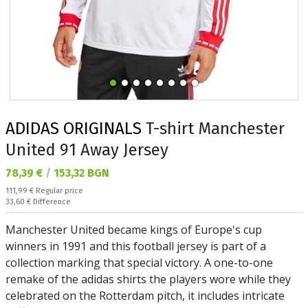
ADIDAS ORIGINALS
T-shirt Manchester
United 91 Away Jersey
Текуща цена:
78,39 €
/
153,32 BGN
Regular price:
111,99 €
Regular price
Спестявате:
33,60 €
Difference
Manchester United became kings of Europe's cup
winners in 1991 and this football jersey is part of a
collection marking that special victory. A one-to-one
remake of the adidas shirts the players wore while they
celebrated on the Rotterdam pitch, it includes intricate