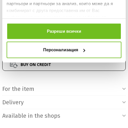
партньори и партньори за анализ, които може да я
комбинират с друга предоставена им от Вас
информация или с такава, която са събрали от
ADD TO FAVOURITES
ползването от Ваша страна на услугите им.
Разреши всички
БЕЗПЛАТНА ДОСТАВКА НАД 50 €.
ВИЖ ПОВЕЧЕ
Персонализация
30 DAYS FREE RETURN
BUY ON CREDIT
Product Information
For the item
Delivery
Available in the shops