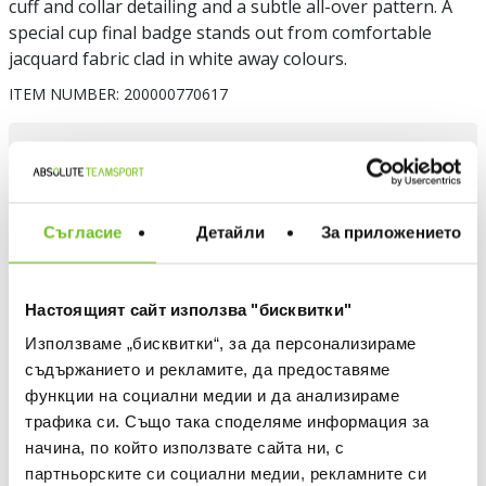
cuff and collar detailing and a subtle all-over pattern. A
special cup final badge stands out from comfortable
jacquard fabric clad in white away colours.
ITEM NUMBER:
200000770617
Choose a color
Съгласие
Детайли
За приложението
Настоящият сайт използва "бисквитки"
Choose size
Използваме „бисквитки“, за да персонализираме
ADIDAS ORIGINALS APPAREL - WHICH IS MY SIZE
съдържанието и рекламите, да предоставяме
функции на социални медии и да анализираме
XXL
трафика си. Също така споделяме информация за
начина, по който използвате сайта ни, с
Quantity
партньорските си социални медии, рекламните си