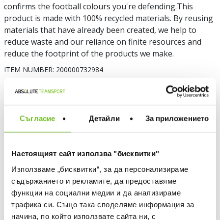
confirms the football colours you're defending.This
product is made with 100% recycled materials. By reusing
materials that have already been created, we help to
reduce waste and our reliance on finite resources and
reduce the footprint of the products we make.
ITEM NUMBER:
200000732984
Choose a color
Съгласие
Детайли
За приложението
Настоящият сайт използва "бисквитки"
Използваме „бисквитки“, за да персонализираме
съдържанието и рекламите, да предоставяме
Choose size
ADIDAS APPAREL - WHICH IS MY SIZE
функции на социални медии и да анализираме
трафика си. Също така споделяме информация за
M
L
XL
начина, по който използвате сайта ни, с