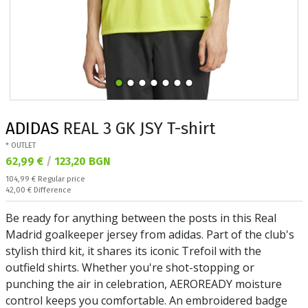
ADIDAS
REAL 3 GK JSY T-shirt
* OUTLET
Текуща цена:
62,99 €
/
123,20 BGN
Regular price:
104,99 €
Regular price
Спестявате:
42,00 €
Difference
Be ready for anything between the posts in this Real
Madrid goalkeeper jersey from adidas. Part of the club's
stylish third kit, it shares its iconic Trefoil with the
outfield shirts. Whether you're shot-stopping or
punching the air in celebration, AEROREADY moisture
control keeps you comfortable. An embroidered badge