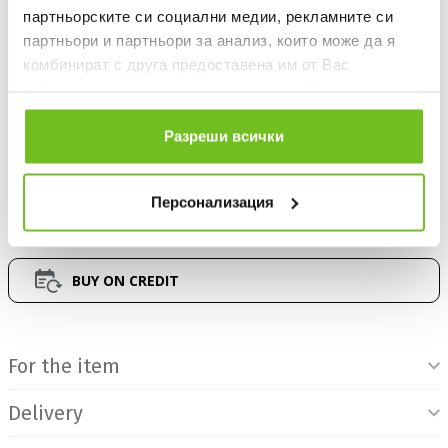
партньорските си социални медии, рекламните си
Quantity
партньори и партньори за анализ, които може да я
комбинират с друга предоставена им от Вас
информация или с такава, която са събрали от
ползването от Ваша страна на услугите им.
ADD TO FAVOURITES
Разреши всички
БЕЗПЛАТНА ДОСТАВКА НАД 50 €.
ВИЖ ПОВЕЧЕ
Персонализация
30 DAYS FREE RETURN
BUY ON CREDIT
Product Information
For the item
Delivery