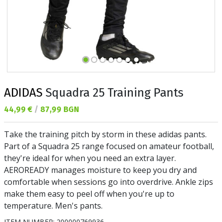
ADIDAS
Squadra 25 Training Pants
Текуща цена:
44,99 €
/
87,99 BGN
Take the training pitch by storm in these adidas pants.
Part of a Squadra 25 range focused on amateur football,
they're ideal for when you need an extra layer.
AEROREADY manages moisture to keep you dry and
comfortable when sessions go into overdrive. Ankle zips
make them easy to peel off when you're up to
temperature. Men's pants.
ITEM NUMBER:
200000769936