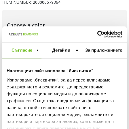
ITEM NUMBER:
200000679364
Choose a color
Съгласие
Детайли
За приложението
Choose size
ADIDAS APPAREL - WHICH IS MY SIZE
Настоящият сайт използва "бисквитки"
Използваме „бисквитки“, за да персонализираме
S
съдържанието и рекламите, да предоставяме
функции на социални медии и да анализираме
Quantity
трафика си. Също така споделяме информация за
начина, по който използвате сайта ни, с
партньорските си социални медии, рекламните си
партньори и партньори за анализ, които може да я
ADD TO FAVOURITES
комбинират с друга предоставена им от Вас