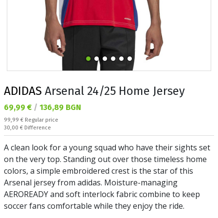
ADIDAS
Arsenal 24/25 Home Jersey
Текуща цена:
69,99 €
/
136,89 BGN
Regular price:
99,99 €
Regular price
Спестявате:
30,00 €
Difference
A clean look for a young squad who have their sights set
on the very top. Standing out over those timeless home
colors, a simple embroidered crest is the star of this
Arsenal jersey from adidas. Moisture-managing
AEROREADY and soft interlock fabric combine to keep
soccer fans comfortable while they enjoy the ride.