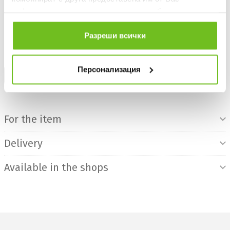
информация или с такава, която са събрали от
БЕЗПЛАТНА ДОСТАВКА НАД 50 €.
ползването от Ваша страна на услугите им.
ВИЖ ПОВЕЧЕ
Разреши всички
30 DAYS FREE RETURN
Персонализация
BUY ON CREDIT
Product Information
For the item
Delivery
Available in the shops