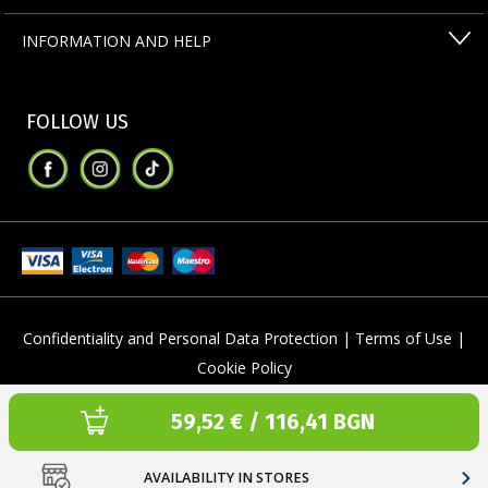
INFORMATION AND HELP
FOLLOW US
Confidentiality and Personal Data Protection |
Terms of Use |
Cookie Policy
Текуща цена:
59,52 € / 116,41 BGN
Copyright © 1996-2026 SPORT DEPOT SA
Web design & development by ICYGEN
AVAILABILITY IN STORES