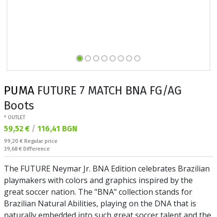
PUMA
FUTURE 7 MATCH BNA FG/AG
Boots
* OUTLET
Текуща цена:
59,52 €
/
116,41 BGN
Regular price:
99,20 €
Regular price
Спестявате:
39,68 €
Difference
The FUTURE Neymar Jr. BNA Edition celebrates Brazilian
playmakers with colors and graphics inspired by the
great soccer nation. The "BNA" collection stands for
Brazilian Natural Abilities, playing on the DNA that is
naturally embedded into such great soccer talent and the