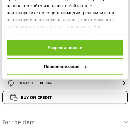
начина, по който използвате сайта ни, с
42
партньорските си социални медии, рекламните си
партньори и партньори за анализ, които може да я
Quantity
комбинират с друга предоставена им от Вас
информация или с такава, която са събрали от
ползването от Ваша страна на услугите им.
Разреши всички
ADD TO FAVOURITES
Персонализация
БЕЗПЛАТНА ДОСТАВКА НАД 50 €.
ВИЖ ПОВЕЧЕ
30 DAYS FREE RETURN
BUY ON CREDIT
Product Information
For the item