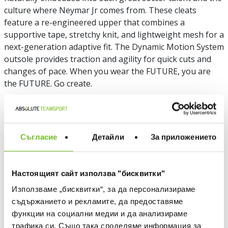
culture where Neymar Jr comes from. These cleats
feature a re-engineered upper that combines a
supportive tape, stretchy knit, and lightweight mesh for a
next-generation adaptive fit. The Dynamic Motion System
outsole provides traction and agility for quick cuts and
changes of pace. When you wear the FUTURE, you are
the FUTURE. Go create.
ITEM NUMBER:
200000704621
Съгласие
Детайли
За приложението
Choose a color
Настоящият сайт използва "бисквитки"
Използваме „бисквитки“, за да персонализираме
съдържанието и рекламите, да предоставяме
функции на социални медии и да анализираме
Choose size
WHAT IS MY SIZE
трафика си. Също така споделяме информация за