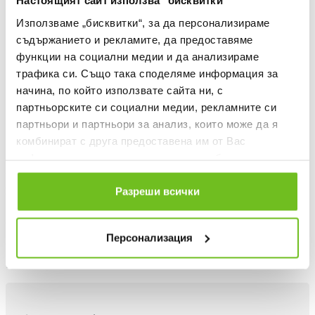
Настоящият сайт използва "бисквитки"
Използваме „бисквитки“, за да персонализираме
съдържанието и рекламите, да предоставяме
функции на социални медии и да анализираме
трафика си. Също така споделяме информация за
начина, по който използвате сайта ни, с
партньорските си социални медии, рекламните си
партньори и партньори за анализ, които може да я
LEVSKI
Men's LEVSKI Tracksuit Bottoms
комбинират с друга предоставена им от Вас
Текуща цена:
71,07 €
/
139,00 BGN
информация или с такава, която са събрали от
ползването от Ваша страна на услугите им.
Show your football style beyond the sidelines with these
Разреши всички
men's adidas Tiro 25 tracksuit bottoms, featuring soft
fleece-like fabric and moisture-wicking AEROREADY for
Персонализация
all-day comfort. Designed especially for LEVSKI fans.
ITEM NUMBER:
200000821013