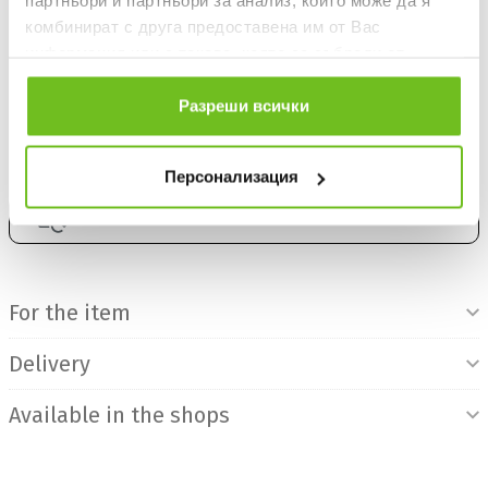
партньори и партньори за анализ, които може да я
комбинират с друга предоставена им от Вас
ADD TO FAVOURITES
информация или с такава, която са събрали от
ползването от Ваша страна на услугите им.
Разреши всички
БЕЗПЛАТНА ДОСТАВКА НАД 50 €.
ВИЖ ПОВЕЧЕ
30 DAYS FREE RETURN
Персонализация
BUY ON CREDIT
Product Information
For the item
Delivery
Available in the shops