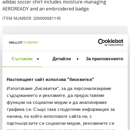
adidas soccer shirt includes moisture-managing
AEROREADY and an embroidered badge.
ITEM NUMBER:
200000681145
Choose a color
Съгласие
Детайли
За приложението
Настоящият сайт използва "бисквитки"
Choose size
ADIDAS APPAREL - WHICH IS MY SIZE
Използваме „бисквитки“, за да персонализираме
съдържанието и рекламите, да предоставяме
S
XXL
функции на социални медии и да анализираме
трафика си. Също така споделяме информация за
Quantity
начина, по който използвате сайта ни, с
партньорските си социални медии, рекламните си