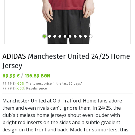
ADIDAS
Manchester United 24/25 Home
Jersey
Текуща цена:
69,99 €
/
136,89 BGN
99,99 €
(
-30%
)
The lowest price in the last 30 days*
Regular price:
99,99 €
(
-30%
) Regular price
Manchester United at Old Trafford. Home fans adore
them and even rivals can't ignore them. In 24/25, the
club's timeless home jerseys shout even louder with
bright red inserts on the sides and a subtle gradient
design on the front and back. Made for supporters, this