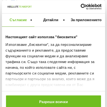
Съгласие
Детайли
За приложението
Choose size
WHAT IS MY SIZE
Настоящият сайт използва "бисквитки"
One Size
Използваме „бисквитки“, за да персонализираме
съдържанието и рекламите, да предоставяме
Quantity
функции на социални медии и да анализираме
трафика си. Също така споделяме информация за
начина, по който използвате сайта ни, с
партньорските си социални медии, рекламните си
ADD TO FAVOURITES
партньори и партньори за анализ, които може да я
комбинират с друга предоставена им от Вас
БЕЗПЛАТНА ДОСТАВКА НАД 50 €.
информация или с такава, която са събрали от
ВИЖ ПОВЕЧЕ
ползването от Ваша страна на услугите им.
30 DAYS FREE RETURN
Разреши всички