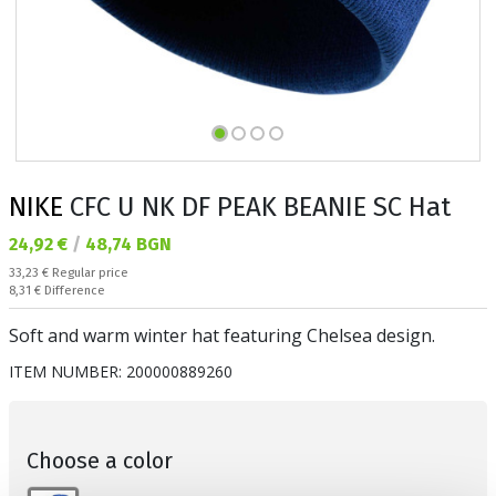
NIKE
CFC U NK DF PEAK BEANIE SC Hat
Текуща цена:
24,92 €
/
48,74 BGN
Regular price:
33,23 €
Regular price
Спестявате:
8,31 €
Difference
Soft and warm winter hat featuring Chelsea design.
ITEM NUMBER:
200000889260
Choose a color