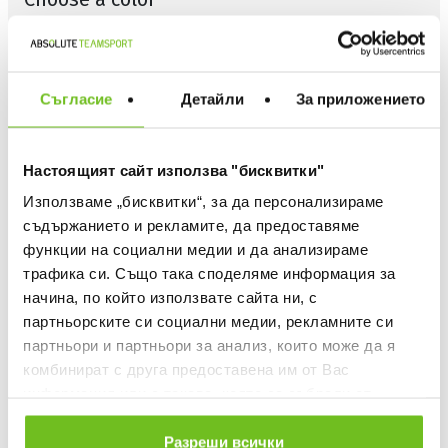
Съгласие
Детайли
За приложението
Choose size
NIKE APPAREL - WHICH IS MY SIZE
Настоящият сайт използва "бисквитки"
S
M
L
XL
Използваме „бисквитки“, за да персонализираме
съдържанието и рекламите, да предоставяме
функции на социални медии и да анализираме
Quantity
трафика си. Също така споделяме информация за
начина, по който използвате сайта ни, с
партньорските си социални медии, рекламните си
ADD TO FAVOURITES
партньори и партньори за анализ, които може да я
комбинират с друга предоставена им от Вас
информация или с такава, която са събрали от
БЕЗПЛАТНА ДОСТАВКА НАД 50 €.
ползването от Ваша страна на услугите им.
ВИЖ ПОВЕЧЕ
Разреши всички