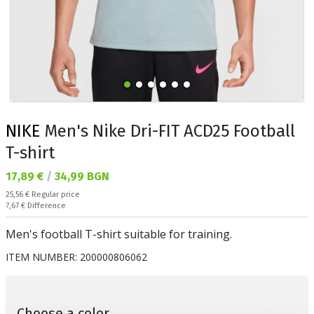
NIKE
Men's Nike Dri-FIT ACD25 Football
T-shirt
Текуща цена:
17,89 €
/
34,99 BGN
Regular price:
25,56 €
Regular price
Спестявате:
7,67 €
Difference
Men's football T-shirt suitable for training.
ITEM NUMBER:
200000806062
Choose a color