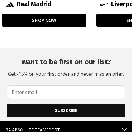
Real Madrid
Liverp
SHOP NOW
S
Want to be first on our list?
Get -15% on your first order and never miss an offer.
SUBSCRIBE
ЗА ABSOLUTE TEAMSPORT