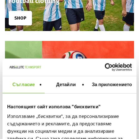
Football clothing
SHOP
Съгласие
Детайли
За приложението
Football balls
Настоящият сайт използва "бисквитки"
SHOP
Използваме „бисквитки“, за да персонализираме
съдържанието и рекламите, да предоставяме
функции на социални медии и да анализираме
трафика си. Също така споделяме информация за