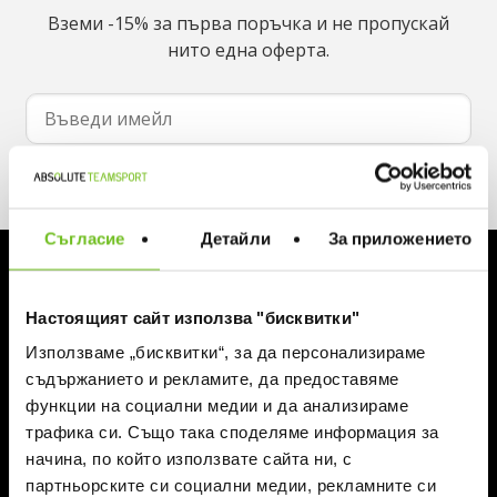
Вземи -15% за първа поръчка и не пропускай
нито една оферта.
Абонирай се
Съгласие
Детайли
За приложението
ЗА ABSOLUTE TEAMSPORT
За нас
Настоящият сайт използва "бисквитки"
Магазини
Блог
Използваме „бисквитки“, за да персонализираме
Контакти
съдържанието и рекламите, да предоставяме
функции на социални медии и да анализираме
трафика си. Също така споделяме информация за
ИНФОРМАЦИЯ И ПОМОЩ
начина, по който използвате сайта ни, с
Поръчка
партньорските си социални медии, рекламните си