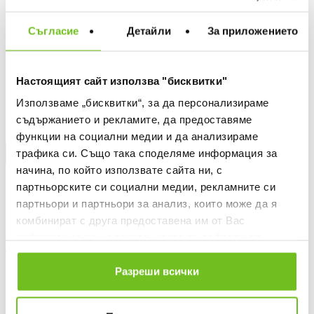
Съгласие
Детайли
За приложението
ДОБАВИ В ЛЮБИМИ
Настоящият сайт използва "бисквитки"
БЕЗПЛАТНА ДОСТАВКА НАД 50 €.
ВИЖ ПОВЕЧЕ
Използваме „бисквитки“, за да персонализираме
30 ДНИ БЕЗПЛАТНО ВРЪЩАНЕ
съдържанието и рекламите, да предоставяме
функции на социални медии и да анализираме
КУПИ НА КРЕДИТ
трафика си. Също така споделяме информация за
начина, по който използвате сайта ни, с
Информация за продукта
партньорските си социални медии, рекламните си
партньори и партньори за анализ, които може да я
Описание
комбинират с друга предоставена им от Вас
информация или с такава, която са събрали от
Доставка
ползването от Ваша страна на услугите им.
Разреши всички
Наличност в магазините