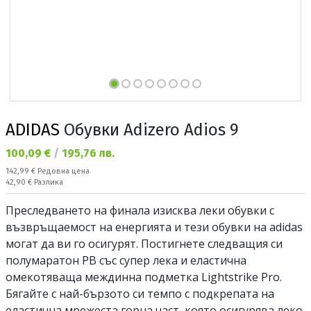
ADIDAS
Обувки Adizero Adios 9
Текуща цена:
100,09 €
/
195,76 лв.
Редовна цена:
142,99 €
Редовна цена
Спестявате:
42,90 €
Разлика
Преследването на финала изисква леки обувки с
възвръщаемост на енергията и тези обувки на adidas
могат да ви го осигурят. Постигнете следващия си
полумаратон PB със супер лека и еластична
омекотяваща междинна подметка Lightstrike Pro.
Бягайте с най-бързото си темпо с подкрепата на
еластична мрежеста горна част, която осигурява леко