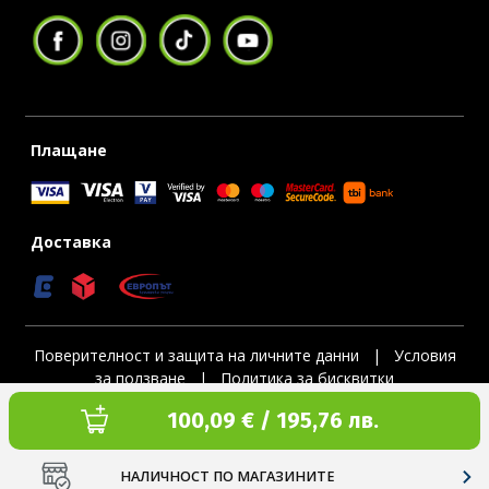
Плащане
Доставка
Поверителност и защита на личните данни
|
Условия
за ползване
|
Политика за бисквитки
Текуща цена:
100,09 € / 195,76 лв.
Copyright © 1996-2026 SPORT DEPOT SA
Web design & development by ICYGEN
НАЛИЧНОСТ ПО МАГАЗИНИТЕ