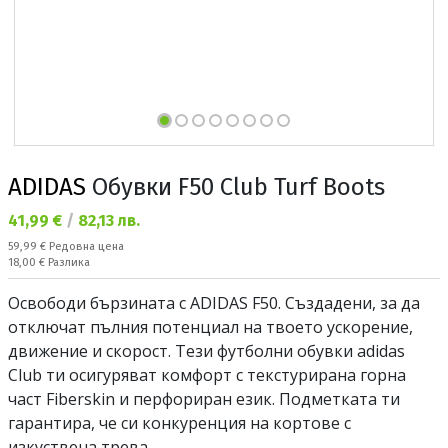
ADIDAS
Обувки F50 Club Turf Boots
Текуща цена:
41,99 €
/
82,13 лв.
Редовна цена:
59,99 €
Редовна цена
Спестявате:
18,00 €
Разлика
Освободи бързината с ADIDAS F50. Създадени, за да
отключат пълния потенциал на твоето ускорение,
движение и скорост. Тези футболни обувки adidas
Club ти осигуряват комфорт с текстурирана горна
част Fiberskin и перфориран език. Подметката ти
гарантира, че си конкуренция на кортове с
изкуствена трева.