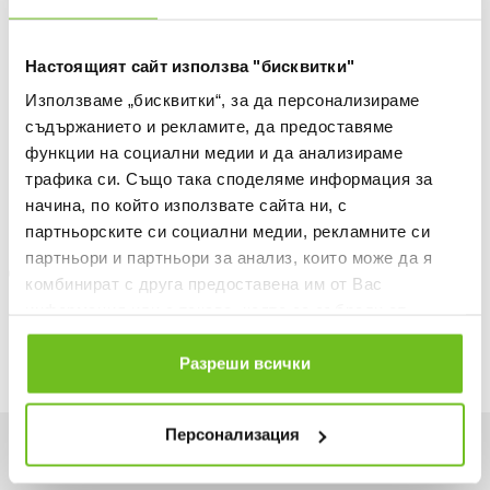
ДОБАВИ В ЛЮБИМИ
Настоящият сайт използва "бисквитки"
БЕЗПЛАТНА ДОСТАВКА НАД 50 €.
ВИЖ ПОВЕЧЕ
Използваме „бисквитки“, за да персонализираме
съдържанието и рекламите, да предоставяме
30 ДНИ БЕЗПЛАТНО ВРЪЩАНЕ
функции на социални медии и да анализираме
Информация за продукта
трафика си. Също така споделяме информация за
начина, по който използвате сайта ни, с
Описание
партньорските си социални медии, рекламните си
партньори и партньори за анализ, които може да я
Доставка
комбинират с друга предоставена им от Вас
информация или с такава, която са събрали от
Наличност в магазините
ползването от Ваша страна на услугите им.
Разреши всички
Персонализация
Искаш да си първи в списъка ни?