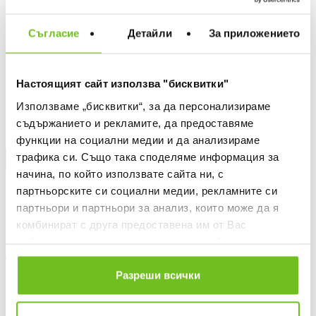
Съгласие
Детайли
За приложението
ДОБАВИ В ЛЮБИМИ
Настоящият сайт използва "бисквитки"
БЕЗПЛАТНА ДОСТАВКА НАД 50 €.
ВИЖ ПОВЕЧЕ
Използваме „бисквитки“, за да персонализираме
съдържанието и рекламите, да предоставяме
30 ДНИ БЕЗПЛАТНО ВРЪЩАНЕ
функции на социални медии и да анализираме
трафика си. Също така споделяме информация за
КУПИ НА КРЕДИТ
начина, по който използвате сайта ни, с
Информация за продукта
партньорските си социални медии, рекламните си
партньори и партньори за анализ, които може да я
Описание
комбинират с друга предоставена им от Вас
информация или с такава, която са събрали от
Доставка
ползването от Ваша страна на услугите им.
Разреши всички
Наличност в магазините