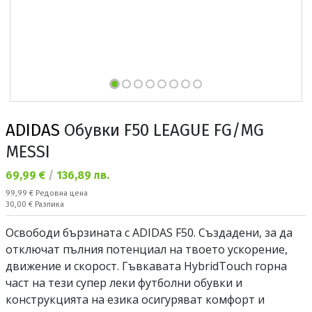
ADIDAS
Обувки F50 LEAGUE FG/MG
MESSI
Текуща цена:
69,99 €
/
136,89 лв.
Редовна цена:
99,99 €
Редовна цена
Спестявате:
30,00 €
Разлика
Освободи бързината с ADIDAS F50. Създадени, за да
отключат пълния потенциал на твоето ускорение,
движение и скорост. Гъвкавата HybridTouch горна
част на тези супер леки футболни обувки и
конструкцията на езика осигуряват комфорт и