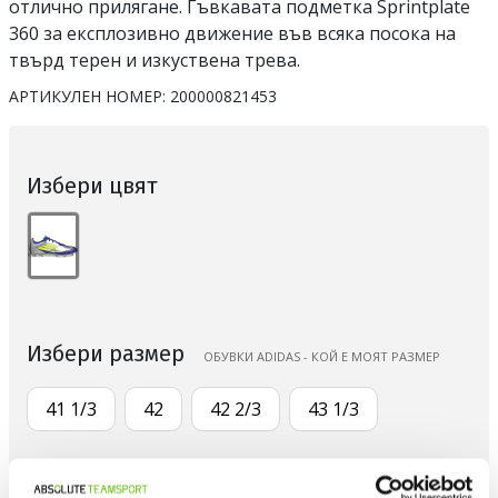
отлично прилягане. Гъвкавата подметка Sprintplate
360 за експлозивно движение във всяка посока на
твърд терен и изкуствена трева.
АРТИКУЛЕН НОМЕР:
200000821453
Избери цвят
Избери размер
ОБУВКИ ADIDAS - КОЙ Е МОЯТ РАЗМЕР
41 1/3
42
42 2/3
43 1/3
Количество