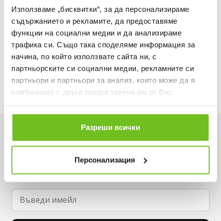
Информация за продукта
Използваме „бисквитки“, за да персонализираме
съдържанието и рекламите, да предоставяме
Описание
функции на социални медии и да анализираме
трафика си. Също така споделяме информация за
Доставка
начина, по който използвате сайта ни, с
партньорските си социални медии, рекламните си
Наличност в магазините
партньори и партньори за анализ, които може да я
комбинират с друга предоставена им от Вас
информация или с такава, която са събрали от
ползването от Ваша страна на услугите им.
Разреши всички
Искаш да си първи в списъка ни?
Вземи -15% за първа поръчка и не пропускай
Персонализация
нито една оферта.