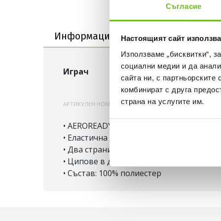
Съгласие
Информация за продукта
Информация за продукта
Достав
Настоящият сайт използва
Използваме „бисквитки“, з
социални медии и да анали
Играч
Джуд Белингам
сайта ни, с партньорските 
комбинират с друга предос
страна на услугите им.
АРТИКУЛЕН НОМЕР:
200000773734
JX2026
• AEROREADY – изпарява влагата за пов
• Еластична талия
• Два странични джоба
• Ципове в долната част на крачолите
• Състав: 100% полиестер