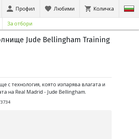
Профил
Любими
Количка
За отбори
лнище Jude Bellingham Training
е с технология, която изпарява влагата и
а на Real Madrid - Jude Bellingham.
73734