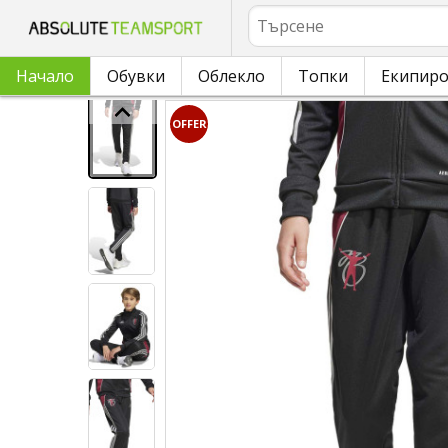
Търсене
Начало
Обувки
Облекло
Топки
Екипир
OFFER