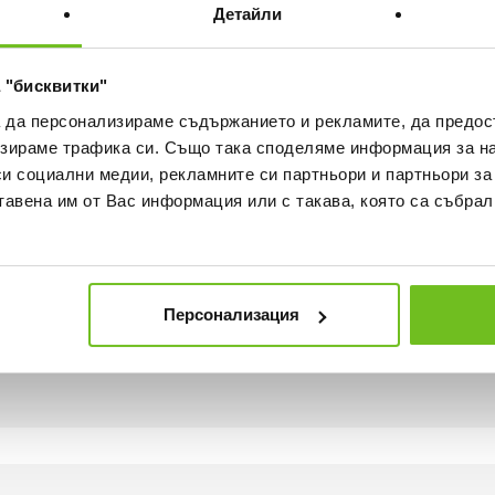
Детайли
ка
Наличност в магазините
 "бисквитки"
а да персонализираме съдържанието и рекламите, да предо
зираме трафика си. Също така споделяме информация за на
си социални медии, рекламните си партньори и партньори за
тавена им от Вас информация или с такава, която са събрал
ече комфорт
Персонализация