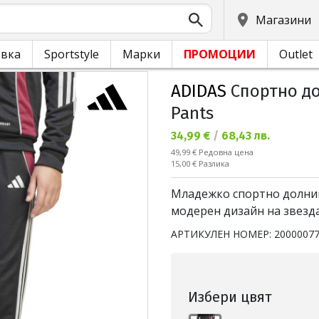
Магазини
овка
Sportstyle
Марки
ПРОМОЦИИ
Outlet
ADIDAS
Спортно до
Pants
Текуща цена:
34,99 €
/
68,43 лв.
Редовна цена:
49,99 €
Редовна цена
Спестявате:
15,00 €
Разлика
Младежко спортно долнищ
модерен дизайн на звездат
АРТИКУЛЕН НОМЕР:
2000007
Избери цвят