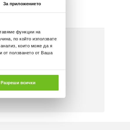
За приложението
ставяме функции на
чина, по който използвате
 анализ, които може да я
и от ползването от Ваша
Разреши всички