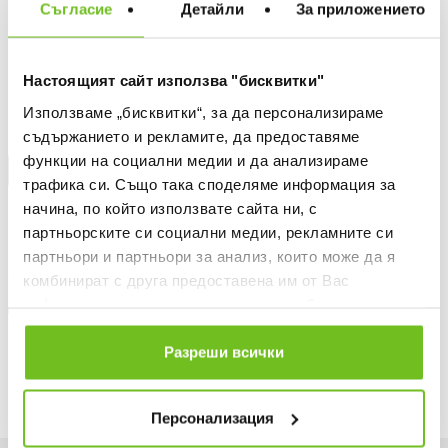
ДОБАВИ В ЛЮБИМИ
Съгласие
Детайли
За приложението
БЕЗПЛАТНА ДОСТАВКА НАД 50 €.
Настоящият сайт използва "бисквитки"
ВИЖ ПОВЕЧЕ
Използваме „бисквитки“, за да персонализираме
30 ДНИ БЕЗПЛАТНО ВРЪЩАНЕ
съдържанието и рекламите, да предоставяме
функции на социални медии и да анализираме
КУПИ НА КРЕДИТ
трафика си. Също така споделяме информация за
начина, по който използвате сайта ни, с
Информация за продукта
партньорските си социални медии, рекламните си
Описание
партньори и партньори за анализ, които може да я
комбинират с друга предоставена им от Вас
Доставка
информация или с такава, която са събрали от
ползването от Ваша страна на услугите им.
Наличност в магазините
Разреши всички
Персонализация