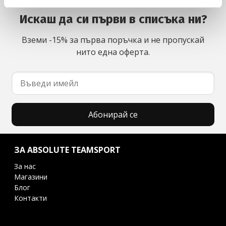
Искаш да си първи в списъка ни?
Вземи -15% за първа поръчка и не пропускай
нито една оферта.
Абонирай се
ЗА ABSOLUTE TEAMSPORT
За нас
Магазини
Блог
Контакти