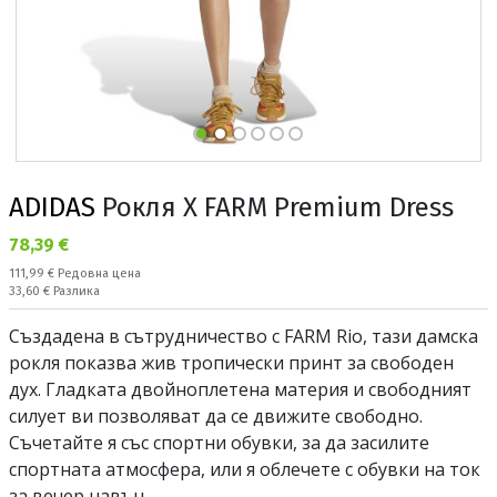
ADIDAS
Рокля X FARM Premium Dress
Текуща цена:
78,39 €
Редовна цена:
111,99 €
Редовна цена
Спестявате:
33,60 €
Разлика
Създадена в сътрудничество с FARM Rio, тази дамска
рокля показва жив тропически принт за свободен
дух. Гладката двойноплетена материя и свободният
силует ви позволяват да се движите свободно.
Съчетайте я със спортни обувки, за да засилите
спортната атмосфера, или я облечете с обувки на ток
за вечер навън.