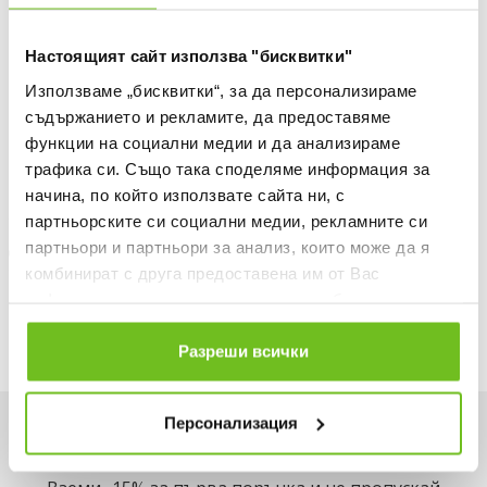
БЕЗПЛАТНА ДОСТАВКА НАД 50 €.
Настоящият сайт използва "бисквитки"
ВИЖ ПОВЕЧЕ
Използваме „бисквитки“, за да персонализираме
30 ДНИ БЕЗПЛАТНО ВРЪЩАНЕ
съдържанието и рекламите, да предоставяме
Информация за продукта
функции на социални медии и да анализираме
трафика си. Също така споделяме информация за
Описание
начина, по който използвате сайта ни, с
партньорските си социални медии, рекламните си
Доставка
партньори и партньори за анализ, които може да я
комбинират с друга предоставена им от Вас
Наличност в магазините
информация или с такава, която са събрали от
ползването от Ваша страна на услугите им.
Разреши всички
Персонализация
Искаш да си първи в списъка ни?