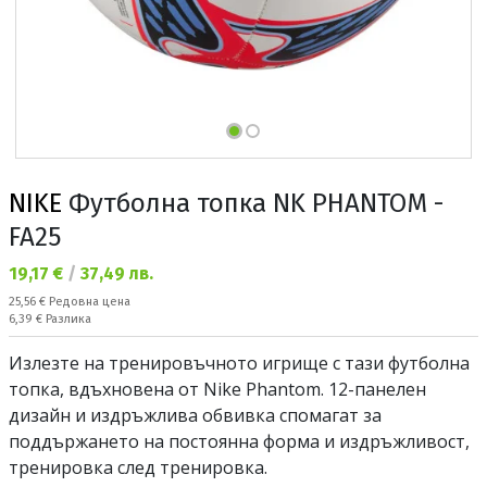
NIKE
Футболна топка NK PHANTOM -
FA25
Текуща цена:
19,17 €
/
37,49 лв.
Редовна цена:
25,56 €
Редовна цена
Спестявате:
6,39 €
Разлика
Излезте на тренировъчното игрище с тази футболна
топка, вдъхновена от Nike Phantom. 12-панелен
дизайн и издръжлива обвивка спомагат за
поддържането на постоянна форма и издръжливост,
тренировка след тренировка.