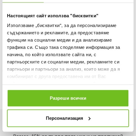
БЕЗПЛАТНА ДОСТАВКА НАД 50 €.
Настоящият сайт използва "бисквитки"
ВИЖ ПОВЕЧЕ
Използваме „бисквитки“, за да персонализираме
30 ДНИ БЕЗПЛАТНО ВРЪЩАНЕ
съдържанието и рекламите, да предоставяме
Информация за продукта
функции на социални медии и да анализираме
трафика си. Също така споделяме информация за
Описание
начина, по който използвате сайта ни, с
партньорските си социални медии, рекламните си
Доставка
партньори и партньори за анализ, които може да я
комбинират с друга предоставена им от Вас
Наличност в магазините
информация или с такава, която са събрали от
ползването от Ваша страна на услугите им.
Разреши всички
Персонализация
Искаш да си първи в списъка ни?