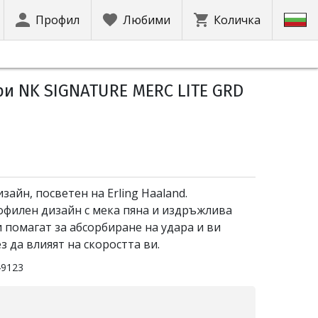
Профил
Любими
Количка
и NK SIGNATURE MERC LITE GRD
айн, посветен на Erling Haaland.
офилен дизайн с мека пяна и издръжлива
 помагат за абсорбиране на удара и ви
з да влияят на скоростта ви.
49123