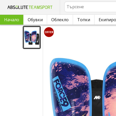
Търсене
Начало
Обувки
Облекло
Топки
Екипир
OFFER