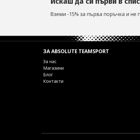
Искаш да си първи в спи
Вземи -15% за първа поръчка и не 
ЗА ABSOLUTE TEAMSPORT
За нас
Магазини
Блог
Контакти