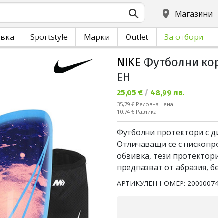
Магазини
овка
Sportstyle
Марки
Outlet
За отбори
NIKE
Футболни кор
EH
Текуща цена:
25,05 €
/
48,99 лв.
Редовна цена:
35,79 €
Редовна цена
Спестявате:
10,74 €
Разлика
Футболни протектори с диз
Отличаващи се с нископр
обвивка, тези протектори
предпазват от абразия, бе
АРТИКУЛЕН НОМЕР:
2000007