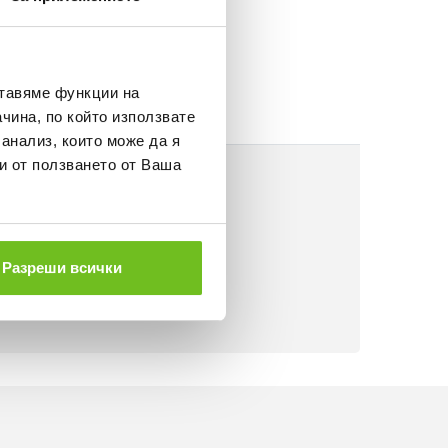
НЕ
ставяме функции на
чина, по който използвате
 анализ, които може да я
и от ползването от Ваша
Разреши всички