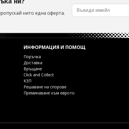
съка ни?
пропускай нито една оферта.
ИНФОРМАЦИЯ И ПОМОЩ
Поръчка
Доставка
Връщане
Click and Collect
КЗП
Решаване на спорове
Преминаване към еврото