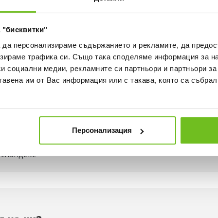
ВИЖ ПОВЕЧЕ
30 ДНИ БЕЗПЛАТНО ВРЪЩА
 "бисквитки"
а да персонализираме съдържанието и рекламите, да предо
зираме трафика си. Също така споделяме информация за на
ка
Наличност в магазините
си социални медии, рекламните си партньори и партньори за
тавена им от Вас информация или с такава, която са събрал
 с пяна, за да помогне за абсорбиране на удара.
крак
Персонализация
 спандекс