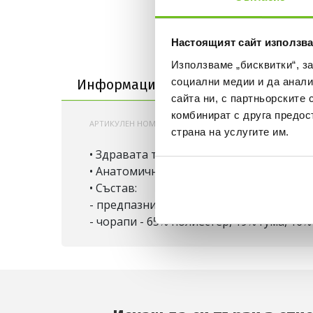
Настоящият сайт използва
Информация за продукта
Използваме „бисквитки“, з
социални медии и да анали
Информация за продукта
Достав
сайта ни, с партньорските 
комбинират с друга предос
АРТИКУЛЕН НОМЕР:
200000749123
NIKE-HJ6598
страна на услугите им.
• Здравата твърда обвивка се комбинира
• Анатомично оформени за ляв и десен 
• Състав:
- предпазни кори - 79% K-resin, 21% EVA
- чорапи - 65% полиестер, 19% гума, 16%