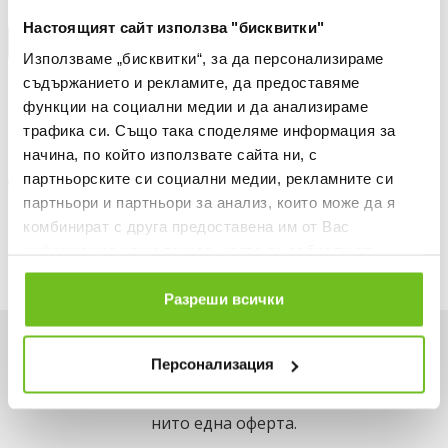
Настоящият сайт използва "бисквитки"
КУПИ НА КРЕДИТ
Използваме „бисквитки“, за да персонализираме
Информация за продукта
съдържанието и рекламите, да предоставяме
функции на социални медии и да анализираме
Описание
трафика си. Също така споделяме информация за
начина, по който използвате сайта ни, с
Доставка
партньорските си социални медии, рекламните си
партньори и партньори за анализ, които може да я
Наличност в магазините
комбинират с друга предоставена им от Вас
информация или с такава, която са събрали от
ползването от Ваша страна на услугите им.
Разреши всички
Искаш да си първи в списъка ни?
Персонализация
Вземи -15% за първа поръчка и не пропускай
нито една оферта.