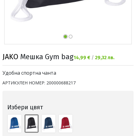
JAKO
Мешка Gym bag
Текуща цена:
14,99 €
/
29,32 лв.
Удобна спортна чанта
АРТИКУЛЕН НОМЕР:
200000688217
Избери цвят