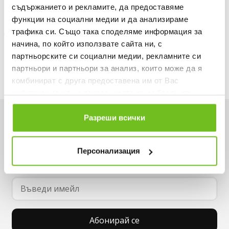
Описание
съдържанието и рекламите, да предоставяме
функции на социални медии и да анализираме
Доставка
трафика си. Също така споделяме информация за
начина, по който използвате сайта ни, с
Наличност в магазините
партньорските си социални медии, рекламните си
партньори и партньори за анализ, които може да я
комбинират с друга предоставена им от Вас
информация или с такава, която са събрали от
ползването от Ваша страна на услугите им.
Разреши всички
Искаш да си първи в списъка ни?
Вземи -15% за първа поръчка и не пропускай
Персонализация
нито една оферта.
Абонирай се