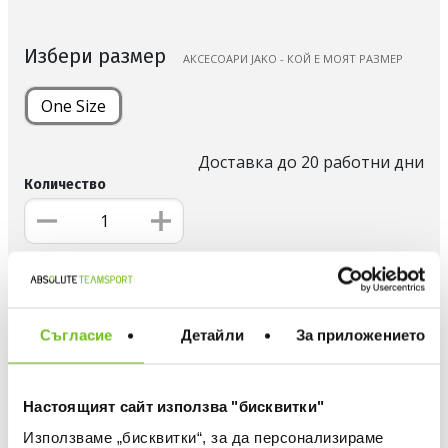
Избери размер
АКСЕСОАРИ JAKO - КОЙ Е МОЯТ РАЗМЕР
One Size
Доставка до 20 работни дни
Количество
ДОБАВИ В ЛЮБИМИ
БЕЗПЛАТНА ДОСТАВКА НАД 50 €.
Съгласие
Детайли
За приложението
ВИЖ ПОВЕЧЕ
30 ДНИ БЕЗПЛАТНО ВРЪЩАНЕ
Настоящият сайт използва "бисквитки"
Информация за продукта
Използваме „бисквитки“, за да персонализираме