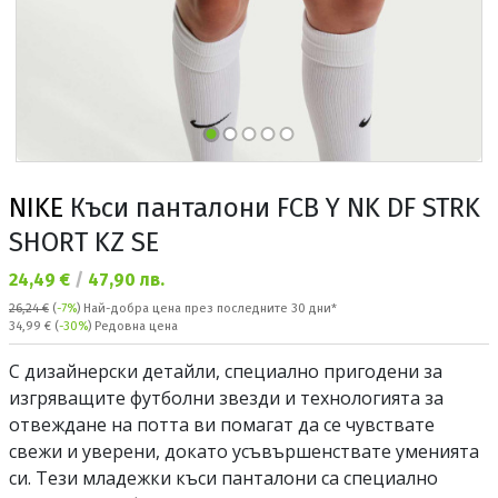
NIKE
Къси панталони FCB Y NK DF STRK
SHORT KZ SE
Текуща цена:
24,49 €
/
47,90 лв.
26,24 €
(
-7%
)
Най-добра цена през последните 30 дни*
Редовна цена:
34,99 €
(
-30%
) Редовна цена
С дизайнерски детайли, специално пригодени за
изгряващите футболни звезди и технологията за
отвеждане на потта ви помагат да се чувствате
свежи и уверени, докато усъвършенствате уменията
си. Тези младежки къси панталони са специално