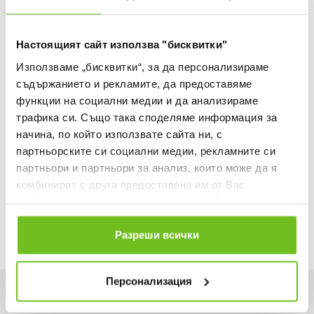
ДОБАВИ В ЛЮБИМИ
Настоящият сайт използва "бисквитки"
БЕЗПЛАТНА ДОСТАВКА НАД 50 €.
ВИЖ ПОВЕЧЕ
Използваме „бисквитки“, за да персонализираме
съдържанието и рекламите, да предоставяме
30 ДНИ БЕЗПЛАТНО ВРЪЩАНЕ
функции на социални медии и да анализираме
Информация за продукта
трафика си. Също така споделяме информация за
начина, по който използвате сайта ни, с
Описание
партньорските си социални медии, рекламните си
партньори и партньори за анализ, които може да я
Доставка
комбинират с друга предоставена им от Вас
информация или с такава, която са събрали от
Наличност в магазините
ползването от Ваша страна на услугите им.
Разреши всички
Персонализация
Искаш да си първи в списъка ни?