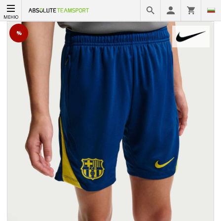
МЕНЮ
%