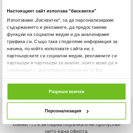
БЕЗПЛАТНА ДОСТАВКА НАД 50 €.
ВИЖ ПОВЕЧЕ
Настоящият сайт използва "бисквитки"
Използваме „бисквитки“, за да персонализираме
30 ДНИ БЕЗПЛАТНО ВРЪЩАНЕ
съдържанието и рекламите, да предоставяме
Информация за продукта
функции на социални медии и да анализираме
трафика си. Също така споделяме информация за
Описание
начина, по който използвате сайта ни, с
партньорските си социални медии, рекламните си
Доставка
партньори и партньори за анализ, които може да я
комбинират с друга предоставена им от Вас
Наличност в магазините
информация или с такава, която са събрали от
ползването от Ваша страна на услугите им.
Разреши всички
Искаш да си първи в списъка ни?
Персонализация
Вземи -15% за първа поръчка и не пропускай
нито една оферта.