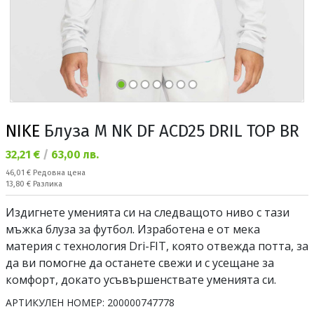
NIKE
Блуза M NK DF ACD25 DRIL TOP BR
Текуща цена:
32,21 €
/
63,00 лв.
Редовна цена:
46,01 €
Редовна цена
Спестявате:
13,80 €
Разлика
Издигнете уменията си на следващото ниво с тази
мъжка блуза за футбол. Изработена е от мека
материя с технология Dri-FIT, която отвежда потта, за
да ви помогне да останете свежи и с усещане за
комфорт, докато усъвършенствате уменията си.
АРТИКУЛЕН НОМЕР:
200000747778