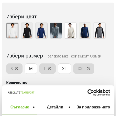
Избери цвят
Избери размер
ОБЛЕКЛО NIKE - КОЙ Е МОЯТ РАЗМЕР
S
M
L
XL
XXL
Количество
ДОБАВИ В ЛЮБИМИ
Съгласие
Детайли
За приложението