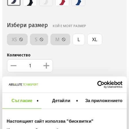
Избери размер
КОЙ Е МОЯТ РАЗМЕР
XS
S
M
L
XL
Количество
ДОБАВИ В ЛЮБИМИ
БЕЗПЛАТНА ДОСТАВКА НАД 50 €.
Съгласие
Детайли
За приложението
ВИЖ ПОВЕЧЕ
30 ДНИ БЕЗПЛАТНО ВРЪЩАНЕ
Информация за продукта
Настоящият сайт използва "бисквитки"