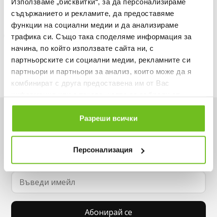
Използваме „бисквитки“, за да персонализираме
Описание
съдържанието и рекламите, да предоставяме
функции на социални медии и да анализираме
Доставка
трафика си. Също така споделяме информация за
начина, по който използвате сайта ни, с
Наличност в магазините
партньорските си социални медии, рекламните си
партньори и партньори за анализ, които може да я
комбинират с друга предоставена им от Вас
информация или с такава, която са събрали от
ползването от Ваша страна на услугите им.
Искаш да си първи в списъка ни?
Разреши всички
Вземи -15% за първа поръчка и не пропускай
Персонализация
нито една оферта.
Абонирай се