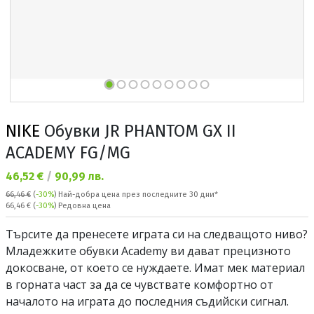
NIKE
Обувки JR PHANTOM GX II
ACADEMY FG/MG
Текуща цена:
46,52 €
/
90,99 лв.
66,46 €
(
-30%
)
Най-добра цена през последните 30 дни*
Редовна цена:
66,46 €
(
-30%
) Редовна цена
Търсите да пренесете играта си на следващото ниво?
Младежките обувки Academy ви дават прецизното
докосване, от което се нуждаете. Имат мек материал
в горната част за да се чувствате комфортно от
началото на играта до последния съдийски сигнал.