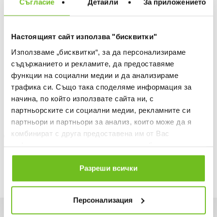
Съгласие
Детайли
За приложението
ДОБАВИ В ЛЮБИМИ
Настоящият сайт използва "бисквитки"
БЕЗПЛАТНА ДОСТАВКА НАД 50 €.
Използваме „бисквитки“, за да персонализираме
ВИЖ ПОВЕЧЕ
съдържанието и рекламите, да предоставяме
30 ДНИ БЕЗПЛАТНО ВРЪЩАНЕ
функции на социални медии и да анализираме
Информация за продукта
трафика си. Също така споделяме информация за
начина, по който използвате сайта ни, с
Описание
партньорските си социални медии, рекламните си
партньори и партньори за анализ, които може да я
Доставка
комбинират с друга предоставена им от Вас
информация или с такава, която са събрали от
Наличност в магазините
ползването от Ваша страна на услугите им.
Разреши всички
Персонализация