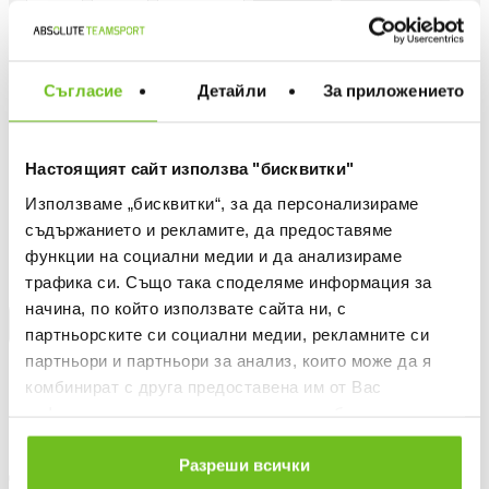
Количество
Съгласие
Детайли
За приложението
ДОБАВИ В ЛЮБИМИ
Настоящият сайт използва "бисквитки"
Използваме „бисквитки“, за да персонализираме
БЕЗПЛАТНА ДОСТАВКА НАД 50 €.
съдържанието и рекламите, да предоставяме
ВИЖ ПОВЕЧЕ
функции на социални медии и да анализираме
30 ДНИ БЕЗПЛАТНО ВРЪЩАНЕ
трафика си. Също така споделяме информация за
начина, по който използвате сайта ни, с
КУПИ НА КРЕДИТ
партньорските си социални медии, рекламните си
партньори и партньори за анализ, които може да я
Информация за продукта
комбинират с друга предоставена им от Вас
информация или с такава, която са събрали от
Описание
ползването от Ваша страна на услугите им.
Разреши всички
Доставка