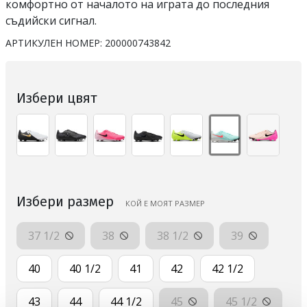
комфортно от началото на играта до последния
съдийски сигнал.
АРТИКУЛЕН НОМЕР:
200000743842
Избери цвят
Избери размер
КОЙ Е МОЯТ РАЗМЕР
37 1/2
38
38 1/2
39
40
40 1/2
41
42
42 1/2
43
44
44 1/2
45
45 1/2