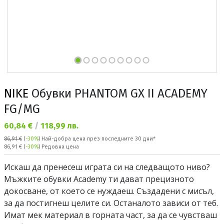
NIKE
Обувки PHANTOM GX II ACADEMY
FG/MG
Текуща цена:
60,84 €
/
118,99 лв.
86,91 €
(
-30%
)
Най-добра цена през последните 30 дни*
Редовна цена:
86,91 €
(
-30%
) Редовна цена
Искаш да пренесеш играта си на следващото ниво?
Мъжките обувки Academy ти дават прецизното
докосване, от което се нуждаеш. Създадени с мисъл,
за да постигнеш целите си. Останалото зависи от теб.
Имат мек материал в горната част, за да се чувстваш