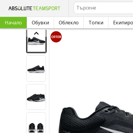
Търсене
Начало
Обувки
Облекло
Топки
Екипир
OFFER