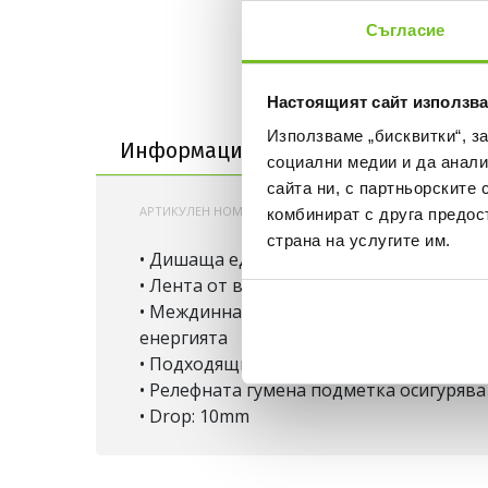
Съгласие
Информация за продукта
Настоящият сайт използва
Използваме „бисквитки“, з
Информация за продукта
Достав
социални медии и да анали
сайта ни, с партньорските 
АРТИКУЛЕН НОМЕР:
200000695726
NIKE-FJ9510
комбинират с друга предос
страна на услугите им.
• Дишаща еднослойна мрежа в горната 
• Лента от вътрешната страна, която з
• Междинна подметка от Cushlon 3.0 пя
енергията
• Подходящи са както за дълги, така и 
• Релефната гумена подметка осигуряв
• Drop: 10mm