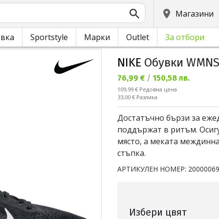
Магазини
овка
Sportstyle
Марки
Outlet
За отбори
NIKE
Обувки WMNS 
Текуща цена:
76,99 €
/
150,58 лв.
Редовна цена:
109,99 €
Редовна цена
Спестявате:
33,00 €
Разлика
Достатъчно бързи за ежед
поддържат в ритъм. Осиг
място, а меката междинн
стъпка.
АРТИКУЛЕН НОМЕР:
2000006
Избери цвят