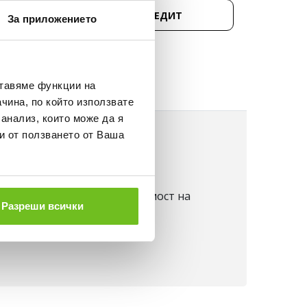
Д 50 €.
КУПИ НА КРЕДИТ
За приложението
НЕ
ставяме функции на
чина, по който използвате
 анализ, които може да я
и от ползването от Ваша
ане
 на изключителна възвръщаемост на
Разреши всички
а към пръстите