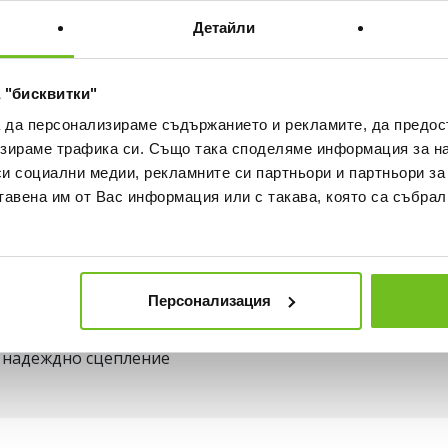
БЕЗПЛАТНА ДОСТАВКА НА
ВИЖ ПОВЕЧЕ
Детайли
30 ДНИ БЕЗПЛАТНО ВРЪЩА
 "бисквитки"
а да персонализираме съдържанието и рекламите, да предо
ка
Наличност в магазините
зираме трафика си. Също така споделяме информация за на
си социални медии, рекламните си партньори и партньори за
тавена им от Вас информация или с такава, която са събрал
част ви осигурява удобно прилягане и комфортно усещ
аедно с връзките осигурява сигурно прилягане
на с Nike Air елемент по цялата дължина на стъпалото
Персонализация
за къси бягания, като осигурява плавен преход от петат
а надеждно сцепление