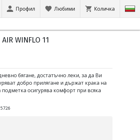
Профил
Любими
Количка
AIR WINFLO 11
невно бягане, достатъчно леки, за да Ви
уряват добро прилягане и държат крака на
а подметка осигурява комфорт при всяка
95726