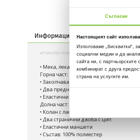
Съгласие
Информация за продукта
Информация за продукта
Достав
Настоящият сайт използва
Използваме „бисквитки“, з
АРТИКУЛЕН НОМЕР:
200000747776
NIKE-HJ3811
социални медии и да анали
сайта ни, с партньорските 
• Мека, лека и дишаща материя
комбинират с друга предос
Горна част:
страна на услугите им.
• Закопчаване с двупосочен цип и защи
• Два предни джоба с цип
• Еластични маншети и колан
Долна част:
• Колан с ластик и връзка
• Два странични джоба с цип
• Еластични маншети
• Състав: 100% полиестер