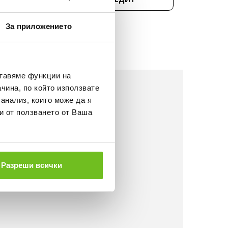
НЕ
За приложението
ставяме функции на
чина, по който използвате
 анализ, които може да я
и от ползването от Ваша
Разреши всички