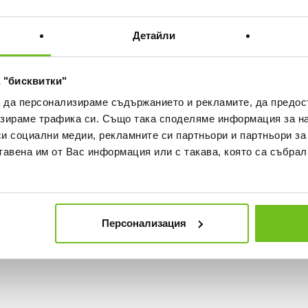
ВИЖ ПОВЕЧЕ
30 ДНИ БЕЗПЛАТНО ВРЪЩА
Детайли
ка
Наличност в магазините
 "бисквитки"
а да персонализираме съдържанието и рекламите, да предо
зираме трафика си. Също така споделяме информация за на
си социални медии, рекламните си партньори и партньори за
тавена им от Вас информация или с такава, която са събрал
та на брадичката
Персонализация