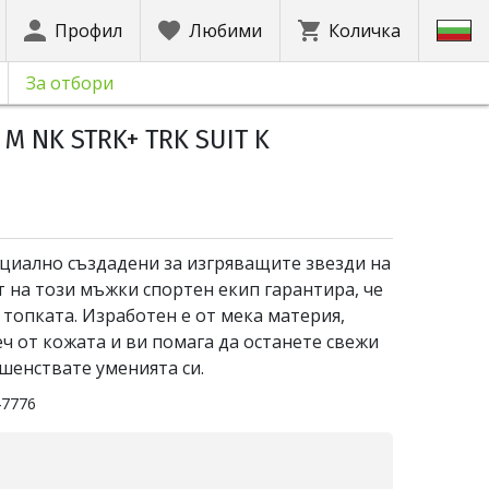
Профил
Любими
Количка
За отбори
M NK STRK+ TRK SUIT K
ециално създадени за изгряващите звезди на
т на този мъжки спортен екип гарантира, че
 топката. Изработен е от мека материя,
ч от кожата и ви помага да останете свежи
шенствате уменията си.
47776