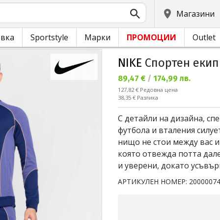
Магазини
овка
Sportstyle
Марки
ПРОМОЦИИ
Outlet
NIKE
Спортен екип 
Текуща цена:
89,47 €
/
174,99 лв.
Редовна цена:
127,82 €
Редовна цена
Спестявате:
38,35 €
Разлика
С детайли на дизайна, сп
футбола и вталения силуе
нищо не стои между вас и
която отвежда потта дале
и уверени, докато усъвър
АРТИКУЛЕН НОМЕР:
2000007