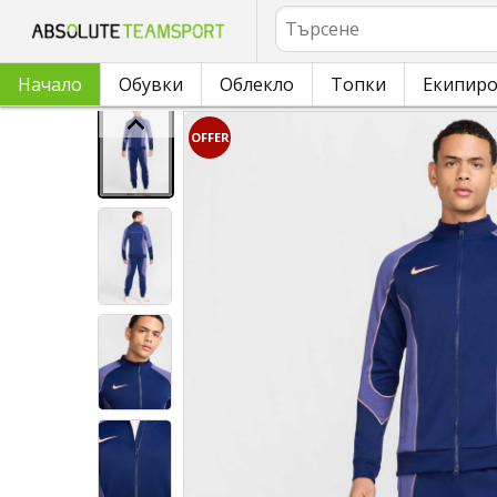
Търсене
Начало
Обувки
Облекло
Топки
Екипир
OFFER