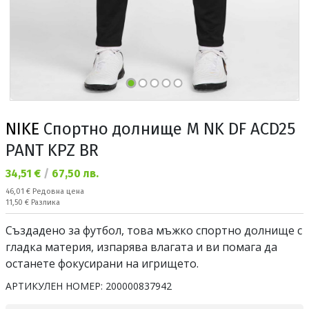
NIKE
Спортно долнище M NK DF ACD25
PANT KPZ BR
Текуща цена:
34,51 €
/
67,50 лв.
Редовна цена:
46,01 €
Редовна цена
Спестявате:
11,50 €
Разлика
Създадено за футбол, това мъжко спортно долнище с
гладка материя, изпарява влагата и ви помага да
останете фокусирани на игрището.
АРТИКУЛЕН НОМЕР:
200000837942