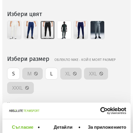
Избери цвят
Избери размер
ОБЛЕКЛО NIKE - КОЙ Е МОЯТ РАЗМЕР
S
M
L
XL
XXL
XXXL
Количество
Съгласие
Детайли
За приложението
ДОБАВИ В ЛЮБИМИ