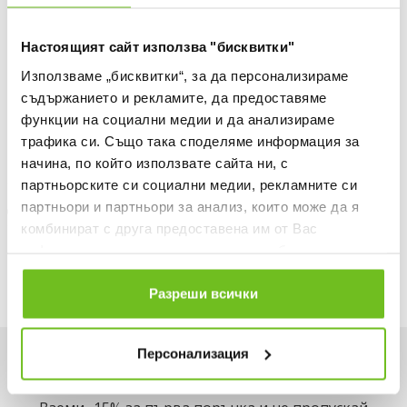
БЕЗПЛАТНА ДОСТАВКА НАД 50 €.
Настоящият сайт използва "бисквитки"
ВИЖ ПОВЕЧЕ
Използваме „бисквитки“, за да персонализираме
30 ДНИ БЕЗПЛАТНО ВРЪЩАНЕ
съдържанието и рекламите, да предоставяме
Информация за продукта
функции на социални медии и да анализираме
трафика си. Също така споделяме информация за
Описание
начина, по който използвате сайта ни, с
партньорските си социални медии, рекламните си
Доставка
партньори и партньори за анализ, които може да я
комбинират с друга предоставена им от Вас
Наличност в магазините
информация или с такава, която са събрали от
ползването от Ваша страна на услугите им.
Разреши всички
Персонализация
Искаш да си първи в списъка ни?