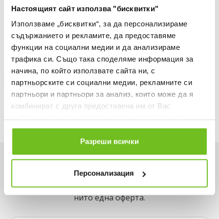
Настоящият сайт използва "бисквитки"
30 ДНИ БЕЗПЛАТНО ВРЪЩАНЕ
Използваме „бисквитки“, за да персонализираме
Информация за продукта
съдържанието и рекламите, да предоставяме
функции на социални медии и да анализираме
Описание
трафика си. Също така споделяме информация за
начина, по който използвате сайта ни, с
Доставка
партньорските си социални медии, рекламните си
партньори и партньори за анализ, които може да я
Наличност в магазините
комбинират с друга предоставена им от Вас
информация или с такава, която са събрали от
ползването от Ваша страна на услугите им.
Разреши всички
Искаш да си първи в списъка ни?
Персонализация
Вземи -15% за първа поръчка и не пропускай
нито една оферта.