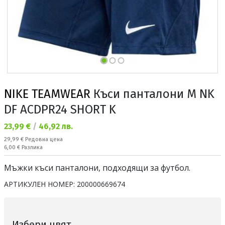
NIKE TEAMWEAR
Къси панталони M NK
DF ACDPR24 SHORT K
Текуща цена:
23,99 €
/
46,92 лв.
Редовна цена:
29,99 €
Редовна цена
Спестявате:
6,00 €
Разлика
Мъжки къси панталони, подходящи за футбол.
АРТИКУЛЕН НОМЕР:
200000669674
Избери цвят