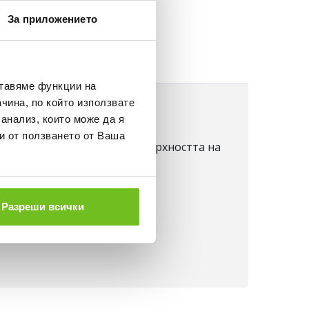
НЕ
За приложението
ставяме функции на
чина, по който използвате
 анализ, които може да я
и от ползването от Ваша
 тялото и я извежда на повърхността на
спортуване. Горна част:
Разреши всички