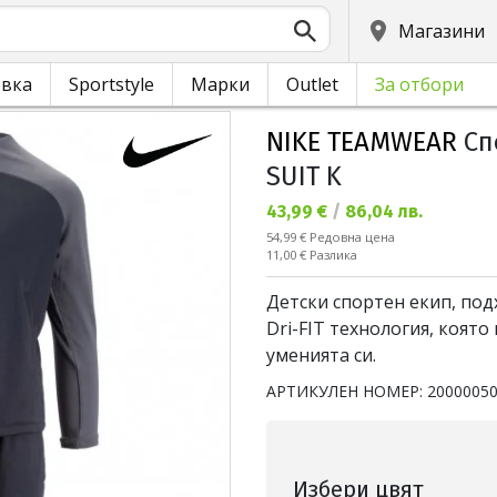
Магазини
овка
Sportstyle
Марки
Outlet
За отбори
NIKE TEAMWEAR
Сп
SUIT K
Текуща цена:
43,99 €
/
86,04 лв.
Редовна цена:
54,99 €
Редовна цена
Спестявате:
11,00 €
Разлика
Детски спортен екип, под
Dri-FIT технология, която
уменията си.
АРТИКУЛЕН НОМЕР:
2000005
Избери цвят