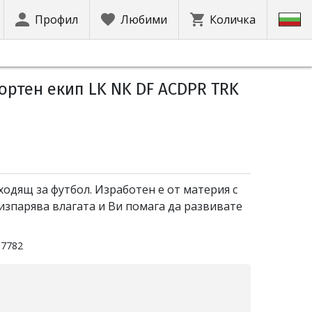
Профил
Любими
Количка
ортен екип LK NK DF ACDPR TRK
ходящ за футбол. Изработен е от материя с
 изпарява влагата и Ви помага да развивате
07782