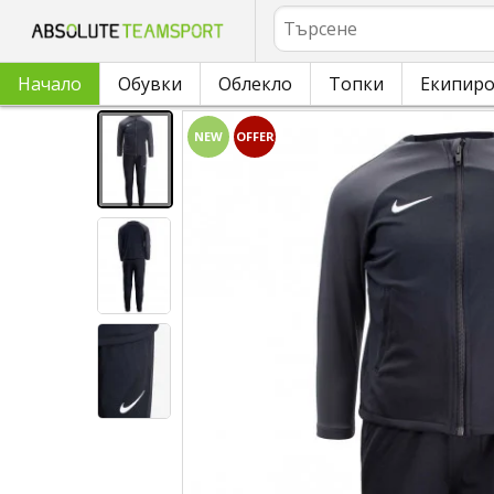
Търсене
Начало
Обувки
Облекло
Топки
Екипир
NEW
OFFER