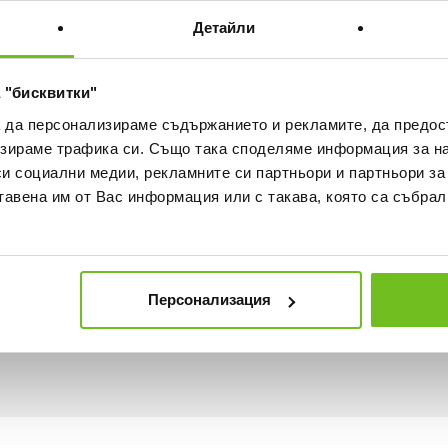
30 ДНИ БЕЗПЛАТНО ВРЪЩА
Детайли
 "бисквитки"
ка
Наличност в магазините
а да персонализираме съдържанието и рекламите, да предо
зираме трафика си. Също така споделяме информация за на
си социални медии, рекламните си партньори и партньори за
тавена им от Вас информация или с такава, която са събрал
икрофибърна полиестерна тъкан, която отвежда потта от
 на това материя с Dri-FIT, помага за сухо и комфортно 
Персонализация