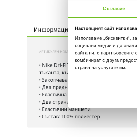
Съгласие
Информация за продукта
Настоящият сайт използва
Информация за продукта
Достав
Използваме „бисквитки“, з
социални медии и да анали
АРТИКУЛЕН НОМЕР:
200000507782
NIKE-DJ3363
сайта ни, с партньорските 
комбинират с друга предос
• Nike Dri-FIT е високотехнологична м
страна на услугите им.
тъканта, където се изпарява. В резултат
• Закопчаване с цип
• Два предни джоба с цип Долна част:
• Еластична талия
• Два странични джоба
• Еластични маншети
• Състав: 100% полиестер