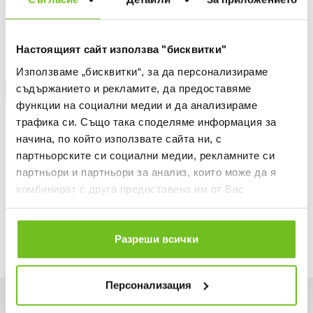
БЕЗПЛАТНА ДОСТАВКА НАД 50 €.
ВИЖ ПОВЕЧЕ
Настоящият сайт използва "бисквитки"
30 ДНИ БЕЗПЛАТНО ВРЪЩАНЕ
Използваме „бисквитки“, за да персонализираме
съдържанието и рекламите, да предоставяме
КУПИ НА КРЕДИТ
функции на социални медии и да анализираме
Информация за продукта
трафика си. Също така споделяме информация за
начина, по който използвате сайта ни, с
Описание
партньорските си социални медии, рекламните си
партньори и партньори за анализ, които може да я
Доставка
комбинират с друга предоставена им от Вас
информация или с такава, която са събрали от
Наличност в магазините
ползването от Ваша страна на услугите им.
Разреши всички
Персонализация
Искаш да си първи в списъка ни?