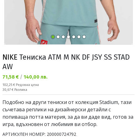
NIKE
Тениска ATM M NK DF JSY SS STAD
AW
Текуща цена:
71,58 €
/
140,00 лв.
Редовна цена:
102,25 €
Редовна цена
Спестявате:
30,67 €
Разлика
Подобно на други тениски от колекция Stadium, тази
съчетава реплики на дизайнерски детайли с
попиваща потта материя, за да ви даде вид, готов за
игра, вдъхновен от любимия ви отбор.
АРТИКУЛЕН НОМЕР:
200000724792