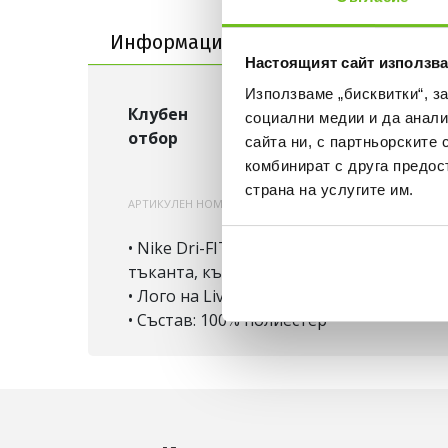
Информация за продукта
Достав
Настоящият сайт използва
Използваме „бисквитки“, з
Клубен
Ливърпул
социални медии и да анали
отбор
сайта ни, с партньорските 
комбинират с друга предос
страна на услугите им.
АРТИКУЛЕН НОМЕР:
200000724801
NIKE-FN9125
• Nike Dri-FIT е високотехнологична м
тъканта, където се изпарява. В резулта
• Лого на Liverpool F.C.
• Състав: 100% полиестер