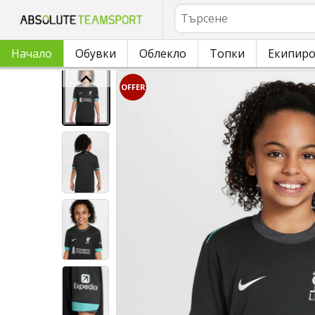
Търсене
Начало
Обувки
Облекло
Топки
Екипир
OFFER