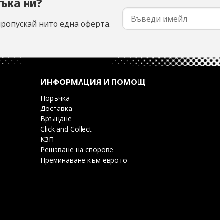
съка ни?
пропускай нито една оферта.
ИНФОРМАЦИЯ И ПОМОЩ
Поръчка
Доставка
Връщане
Click and Collect
КЗП
Решаване на спорове
Преминаване към еврото