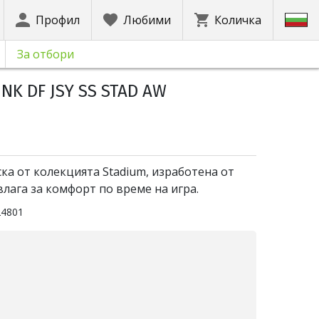
Профил
Любими
Количка
За отбори
 NK DF JSY SS STAD AW
а от колекцията Stadium, изработена от
влага за комфорт по време на игра.
24801