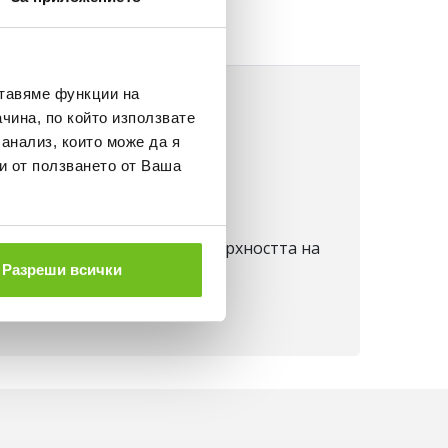
ставяме функции на
чина, по който използвате
 анализ, които може да я
и от ползването от Ваша
 тялото и я извежда на повърхността на
Разреши всички
спортуване.