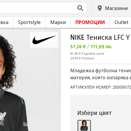
Магазини
овка
Sportstyle
Марки
ПРОМОЦИИ
Outlet
NIKE
Тениска LFC Y
Текуща цена:
57,26 €
/
111,99 лв.
Редовна цена:
81,80 €
Редовна цена
Спестявате:
24,54 €
Разлика
Младежка футболна тениск
материя, която изпарява 
АРТИКУЛЕН НОМЕР:
2000007
Избери цвят