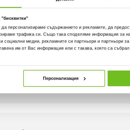
ка
Наличност в магазините
 "бисквитки"
а да персонализираме съдържанието и рекламите, да предо
зираме трафика си. Също така споделяме информация за на
си социални медии, рекламните си партньори и партньори за
тавена им от Вас информация или с такава, която са събрал
икрофибърна полиестерна тъкан, която отвежда потта от
Персонализация
т на това материя с Dri-FIT помага за сухо и комфортно 