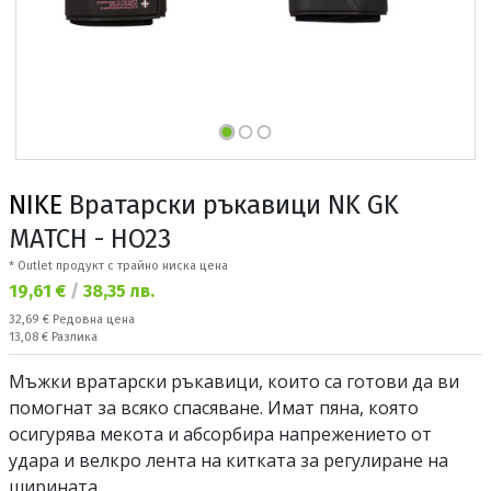
NIKE
Вратарски ръкавици NK GK
MATCH - HO23
* Outlet продукт с трайно ниска цена
Текуща цена:
19,61 €
/
38,35 лв.
Редовна цена:
32,69 €
Редовна цена
Спестявате:
13,08 €
Разлика
Мъжки вратарски ръкавици, които са готови да ви
помогнат за всяко спасяване. Имат пяна, която
осигурява мекота и абсорбира напрежението от
удара и велкро лента на китката за регулиране на
ширината.