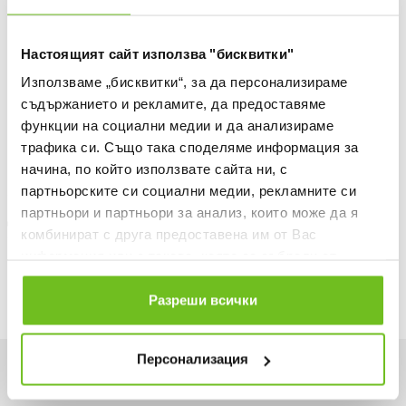
ДОБАВИ В ЛЮБИМИ
Настоящият сайт използва "бисквитки"
БЕЗПЛАТНА ДОСТАВКА НАД 50 €.
ВИЖ ПОВЕЧЕ
Използваме „бисквитки“, за да персонализираме
съдържанието и рекламите, да предоставяме
30 ДНИ БЕЗПЛАТНО ВРЪЩАНЕ
функции на социални медии и да анализираме
Информация за продукта
трафика си. Също така споделяме информация за
начина, по който използвате сайта ни, с
Описание
партньорските си социални медии, рекламните си
партньори и партньори за анализ, които може да я
Доставка
комбинират с друга предоставена им от Вас
информация или с такава, която са събрали от
Наличност в магазините
ползването от Ваша страна на услугите им.
Разреши всички
Персонализация
Искаш да си първи в списъка ни?