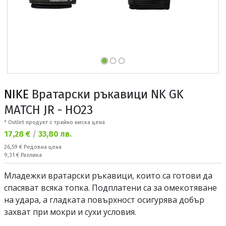
NIKE
Вратарски ръкавици NK GK
MATCH JR - HO23
* Outlet продукт с трайно ниска цена
Текуща цена:
17,28 €
/
33,80 лв.
Редовна цена:
26,59 €
Редовна цена
Спестявате:
9,31 €
Разлика
Младежки вратарски ръкавици, които са готови да
спасяват всяка топка. Подплатени са за омекотяване
на удара, а гладката повърхност осигурява добър
захват при мокри и сухи условия.