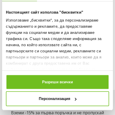
БЕЗПЛАТНА ДОСТАВКА НАД 50 €.
Настоящият сайт използва "бисквитки"
ВИЖ ПОВЕЧЕ
Използваме „бисквитки“, за да персонализираме
30 ДНИ БЕЗПЛАТНО ВРЪЩАНЕ
съдържанието и рекламите, да предоставяме
Информация за продукта
функции на социални медии и да анализираме
трафика си. Също така споделяме информация за
Описание
начина, по който използвате сайта ни, с
партньорските си социални медии, рекламните си
Доставка
партньори и партньори за анализ, които може да я
комбинират с друга предоставена им от Вас
Наличност в магазините
информация или с такава, която са събрали от
ползването от Ваша страна на услугите им.
Разреши всички
Персонализация
Искаш да си първи в списъка ни?
Вземи -15% за първа поръчка и не пропускай