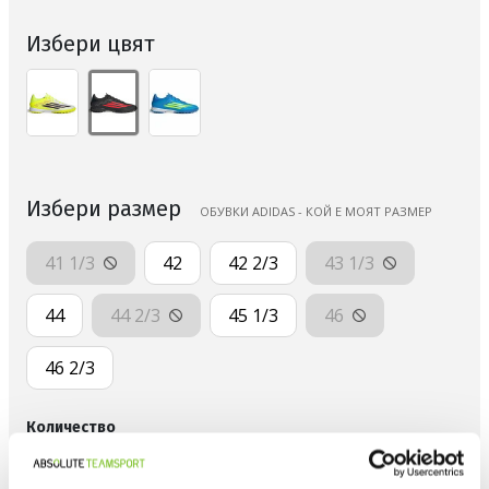
Избери цвят
Избери размер
ОБУВКИ ADIDAS - КОЙ Е МОЯТ РАЗМЕР
41 1/3
42
42 2/3
43 1/3
44
44 2/3
45 1/3
46
46 2/3
Количество