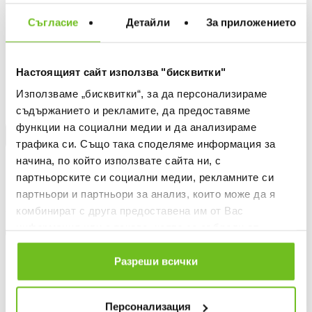
ДОБАВИ В ЛЮБИМИ
Съгласие
Детайли
За приложението
БЕЗПЛАТНА ДОСТАВКА НАД 50 €.
Настоящият сайт използва "бисквитки"
ВИЖ ПОВЕЧЕ
Използваме „бисквитки“, за да персонализираме
30 ДНИ БЕЗПЛАТНО ВРЪЩАНЕ
съдържанието и рекламите, да предоставяме
функции на социални медии и да анализираме
КУПИ НА КРЕДИТ
трафика си. Също така споделяме информация за
начина, по който използвате сайта ни, с
Информация за продукта
партньорските си социални медии, рекламните си
Описание
партньори и партньори за анализ, които може да я
комбинират с друга предоставена им от Вас
Доставка
информация или с такава, която са събрали от
ползването от Ваша страна на услугите им.
Наличност в магазините
Разреши всички
Персонализация