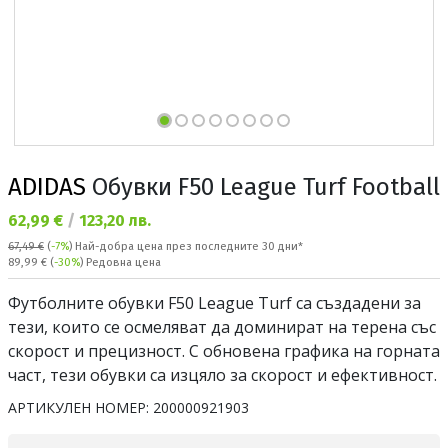
ADIDAS
Обувки F50 League Turf Football
Текуща цена:
62,99 €
/
123,20 лв.
67,49 €
(
-7%
)
Най-добра цена през последните 30 дни*
Редовна цена:
89,99 €
(
-30%
) Редовна цена
Футболните обувки F50 League Turf са създадени за
тези, които се осмеляват да доминират на терена със
скорост и прецизност. С обновена графика на горната
част, тези обувки са изцяло за скорост и ефективност.
АРТИКУЛЕН НОМЕР:
200000921903