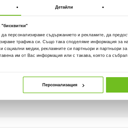
Детайли
ка
Наличност в магазините
 "бисквитки"
а да персонализираме съдържанието и рекламите, да предо
зираме трафика си. Също така споделяме информация за на
си социални медии, рекламните си партньори и партньори за
тавена им от Вас информация или с такава, която са събрал
Персонализация
ече комфорт