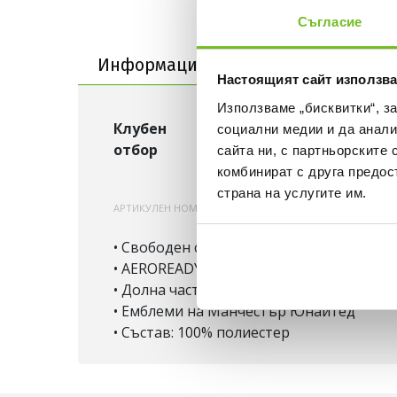
Съгласие
Информация за продукта
Информация за продукта
Достав
Настоящият сайт използва
Използваме „бисквитки“, з
Клубен
Манчестър Юнайтед
социални медии и да анали
отбор
сайта ни, с партньорските 
комбинират с друга предос
страна на услугите им.
АРТИКУЛЕН НОМЕР:
200000921174
JP3019
• Свободен силует
• AEROREADY – изпарява влагата за пов
• Долна част с еластична талия
• Емблеми на Манчестър Юнайтед
• Състав: 100% полиестер