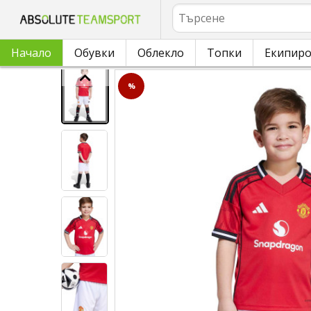
Търсене
Начало
Обувки
Облекло
Топки
Екипир
%