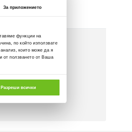
За приложението
ставяме функции на
чина, по който използвате
 анализ, които може да я
и от ползването от Ваша
Разреши всички