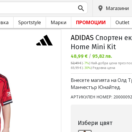
Магазини
овка
Sportstyle
Марки
ПРОМОЦИИ
Outlet
ADIDAS
Спортен ек
Home Mini Kit
Текуща цена:
48,99 €
/
95,82 лв.
52,49 €
(
-7%
)
Най-добра цена през пос
Редовна цена:
69,99 €
(
-30%
) Редовна цена
Внесете магията на Олд Т
Манчестър Юнайтед.
АРТИКУЛЕН НОМЕР:
2000009
Избери цвят