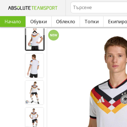
Търсене
Начало
Обувки
Облекло
Топки
Екипир
NEW