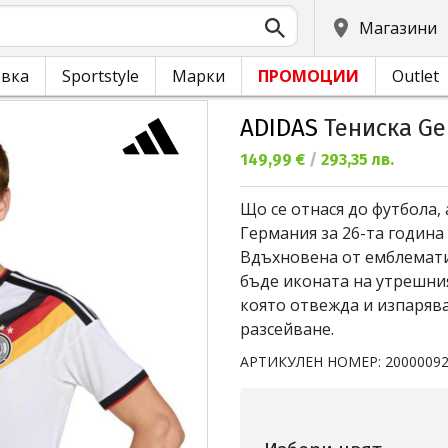
Магазини
овка
Sportstyle
Марки
ПРОМОЦИИ
Outlet
ADIDAS
Тениска Ge
Текуща цена:
149,99 €
/
293,35 лв.
Що се отнася до футбола,
Германия за 26-та година
Вдъхновена от емблемати
бъде иконата на утрешния
която отвежда и изпарява
разсейване.
АРТИКУЛЕН НОМЕР:
2000009