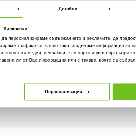
Детайли
30 ДНИ БЕЗПЛАТНО ВРЪЩА
 "бисквитки"
ка
Наличност в магазините
а да персонализираме съдържанието и рекламите, да предо
зираме трафика си. Също така споделяме информация за на
си социални медии, рекламните си партньори и партньори за
тавена им от Вас информация или с такава, която са събрал
Персонализация
хнологии, които работят заедно за регулиране на теле
 в същото време позволяват на въздуха да достига до к