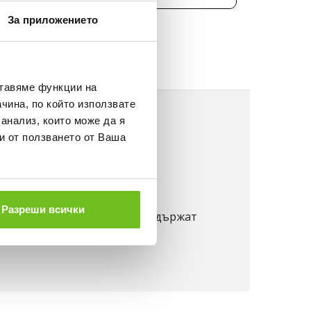
За приложението
НЕ
ставяме функции на
чина, по който използвате
 анализ, които може да я
и от ползването от Ваша
Разреши всички
сната температурата, като задържат
ожата.