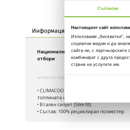
Съгласие
Информация за продукта
Настоящият сайт използва
Информация за продукта
Достав
Използваме „бисквитки“, з
социални медии и да анали
сайта ни, с партньорските 
Национални
Германия
комбинират с друга предос
отбори
страна на услугите им.
АРТИКУЛЕН НОМЕР:
200000924567
JN2066
• CLIMACOOL® е вградена система от те
топлината и влагата далеч от тялото и
• Втален силует (Slim fit)
• Състав: 100% рециклиран полиестер