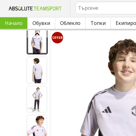
Търсене
Начало
Обувки
Облекло
Топки
Екипир
OFFER