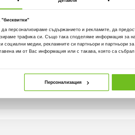
Детайли
ка
Наличност в магазините
 "бисквитки"
а да персонализираме съдържанието и рекламите, да предо
зираме трафика си. Също така споделяме информация за на
си социални медии, рекламните си партньори и партньори за
тавена им от Вас информация или с такава, която са събрал
ече комфорт
Персонализация