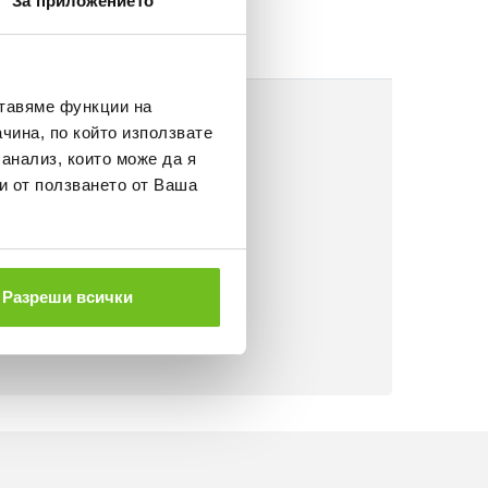
За приложението
ставяме функции на
чина, по който използвате
 анализ, които може да я
и от ползването от Ваша
Разреши всички