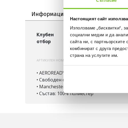
Съгласие
Информация за продукта
Информация за продукта
Достав
Настоящият сайт използва
Използваме „бисквитки“, з
Клубен
Манчестър Юнайтед
социални медии и да анали
отбор
сайта ни, с партньорските 
комбинират с друга предос
страна на услугите им.
АРТИКУЛЕН НОМЕР:
200000925007
KA8931
• AEROREADY – изпарява влагата за пов
• Свободен силует
• Manchester United лого
• Състав: 100% полиестер