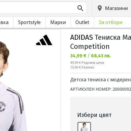
Магазини
овка
Sportstyle
Марки
Outlet
За отбори
ADIDAS
Тениска Man
Competition
Текуща цена:
34,99 €
/
68,43 лв.
Редовна цена:
49,99 €
Редовна цена
Спестявате:
15,00 €
Разлика
Детска тениска с модерен
АРТИКУЛЕН НОМЕР:
2000009
Избери цвят