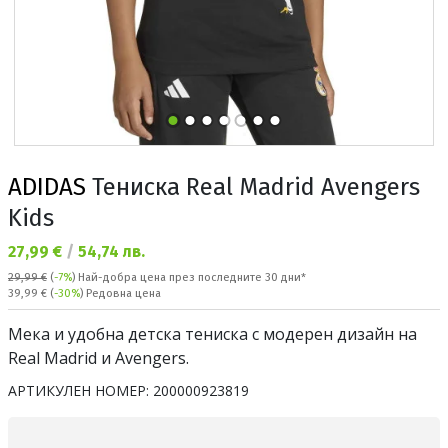
ADIDAS
Тениска Real Madrid Avengers
Kids
Текуща цена:
27,99 €
/
54,74 лв.
29,99 €
(
-7%
)
Най-добра цена през последните 30 дни*
Редовна цена:
39,99 €
(
-30%
) Редовна цена
Мека и удобна детска тениска с модерен дизайн на
Real Madrid и Avengers.
АРТИКУЛЕН НОМЕР:
200000923819