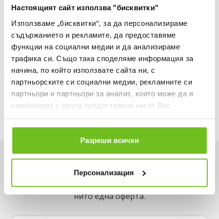
Настоящият сайт използва "бисквитки"
30 ДНИ БЕЗПЛАТНО ВРЪЩАНЕ
Използваме „бисквитки“, за да персонализираме
Информация за продукта
съдържанието и рекламите, да предоставяме
функции на социални медии и да анализираме
Описание
трафика си. Също така споделяме информация за
начина, по който използвате сайта ни, с
Доставка
партньорските си социални медии, рекламните си
партньори и партньори за анализ, които може да я
Наличност в магазините
комбинират с друга предоставена им от Вас
информация или с такава, която са събрали от
ползването от Ваша страна на услугите им.
Разреши всички
Искаш да си първи в списъка ни?
Персонализация
Вземи -15% за първа поръчка и не пропускай
нито една оферта.