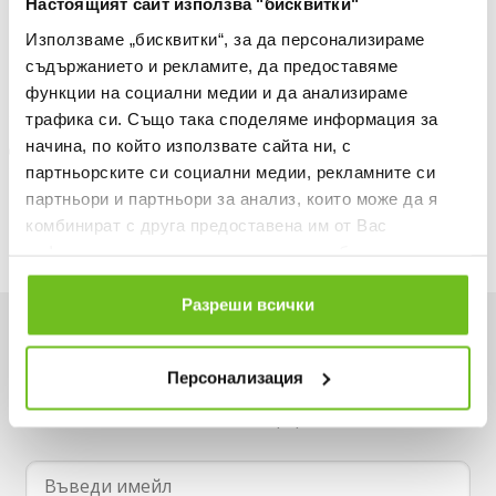
Настоящият сайт използва "бисквитки"
30 ДНИ БЕЗПЛАТНО ВРЪЩАНЕ
Информация за продукта
Използваме „бисквитки“, за да персонализираме
съдържанието и рекламите, да предоставяме
Описание
функции на социални медии и да анализираме
трафика си. Също така споделяме информация за
Доставка
начина, по който използвате сайта ни, с
партньорските си социални медии, рекламните си
Наличност в магазините
партньори и партньори за анализ, които може да я
комбинират с друга предоставена им от Вас
информация или с такава, която са събрали от
ползването от Ваша страна на услугите им.
Разреши всички
Искаш да си първи в списъка ни?
Персонализация
Вземи -15% за първа поръчка и не пропускай
нито една оферта.