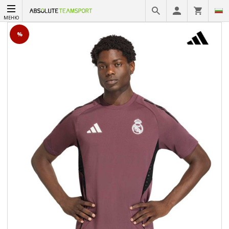
МЕНЮ
%