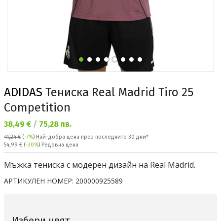
ADIDAS
Тениска Real Madrid Tiro 25
Competition
Текуща цена:
38,49 €
/
75,28 лв.
41,24 €
(
-7%
)
Най-добра цена през последните 30 дни*
Редовна цена:
54,99 €
(
-30%
) Редовна цена
Мъжка тениска с модерен дизайн на Real Madrid.
АРТИКУЛЕН НОМЕР:
200000925589
Избери цвят