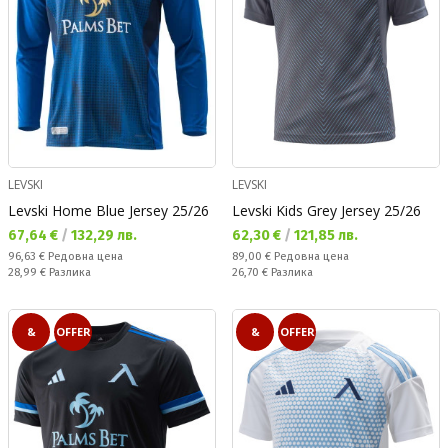
LEVSKI
LEVSKI
Levski Home Blue Jersey 25/26
Levski Kids Grey Jersey 25/26
Текуща цена:
Текуща цена:
67,64 €
/
132,29 лв.
62,30 €
/
121,85 лв.
Редовна цена:
Редовна цена:
96,63 €
Редовна цена
89,00 €
Редовна цена
Спестявате:
Спестявате:
28,99 €
Разлика
26,70 €
Разлика
&
OFFER
&
OFFER