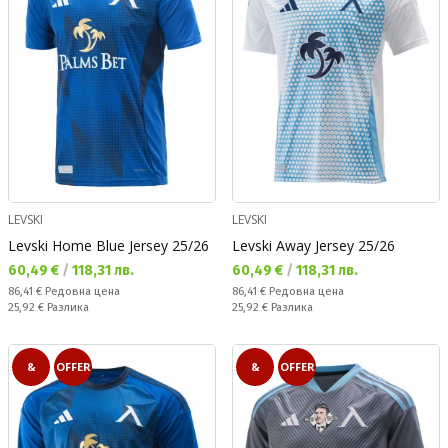
LEVSKI
LEVSKI
Levski Home Blue Jersey 25/26
Levski Away Jersey 25/26
Текуща цена:
Текуща цена:
60,49 €
/
118,31 лв.
60,49 €
/
118,31 лв.
Редовна цена:
Редовна цена:
86,41 €
Редовна цена
86,41 €
Редовна цена
Спестявате:
Спестявате:
25,92 €
Разлика
25,92 €
Разлика
&
OFFER
&
OFFER