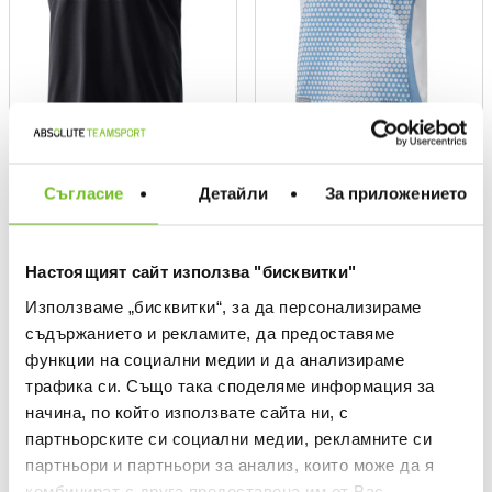
LEVSKI
LEVSKI
LEVSKI Third Jersey
Levski Kids Away Jersey 25/26
Съгласие
Детайли
За приложението
Текуща цена:
Текуща цена:
60,49 €
/
118,31 лв.
56,91 €
/
111,31 лв.
Редовна цена:
Редовна цена:
86,41 €
Редовна цена
81,30 €
Редовна цена
Спестявате:
Спестявате:
25,92 €
Разлика
24,39 €
Разлика
Настоящият сайт използва "бисквитки"
Използваме „бисквитки“, за да персонализираме
&
OFFER
съдържанието и рекламите, да предоставяме
функции на социални медии и да анализираме
трафика си. Също така споделяме информация за
начина, по който използвате сайта ни, с
партньорските си социални медии, рекламните си
партньори и партньори за анализ, които може да я
комбинират с друга предоставена им от Вас