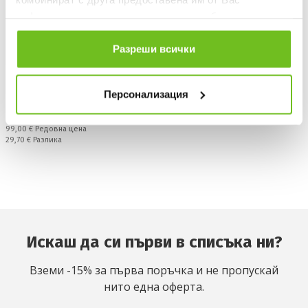
информация или с такава, която са събрали от
ползването от Ваша страна на услугите им.
Разреши всички
LEVSKI
Персонализация
Levski Grey Jersey 25/26
Текуща цена:
69,30 €
/
135,54 лв.
Редовна цена:
99,00 €
Редовна цена
Спестявате:
29,70 €
Разлика
Искаш да си първи в списъка ни?
Вземи -15% за първа поръчка и не пропускай
нито една оферта.