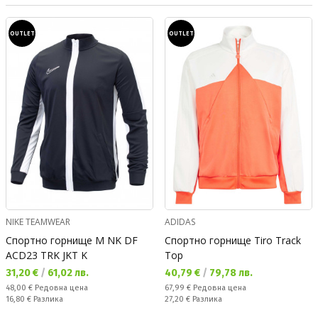
OUTLET
OUTLET
NIKE TEAMWEAR
ADIDAS
Спортно горнище M NK DF
Спортно горнище Tiro Track
ACD23 TRK JKT K
Top
Текуща цена:
Текуща цена:
31,20 €
/
61,02 лв.
40,79 €
/
79,78 лв.
Редовна цена:
Редовна цена:
48,00 €
Редовна цена
67,99 €
Редовна цена
Спестявате:
Спестявате:
16,80 €
Разлика
27,20 €
Разлика