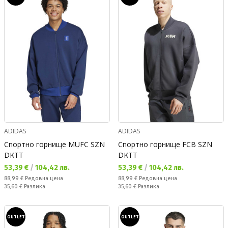
ADIDAS
ADIDAS
Спортно горнище MUFC SZN
Спортно горнище FCB SZN
DKTT
DKTT
Текуща цена:
Текуща цена:
53,39 €
/
104,42 лв.
53,39 €
/
104,42 лв.
Редовна цена:
Редовна цена:
88,99 €
Редовна цена
88,99 €
Редовна цена
Спестявате:
Спестявате:
35,60 €
Разлика
35,60 €
Разлика
OUTLET
OUTLET