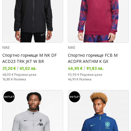
NIKE
NIKE
Спортно горнище M NK DF
Спортно горнище FCB M
ACD23 TRK JKT W BR
ACDPR ANTHM K GX
Текуща цена:
Текуща цена:
31,20 €
/
61,02 лв.
46,95 €
/
91,83 лв.
Редовна цена:
Редовна цена:
48,00 €
Редовна цена
93,90 €
Редовна цена
Спестявате:
Спестявате:
16,80 €
Разлика
46,95 €
Разлика
OUTLET
OUTLET