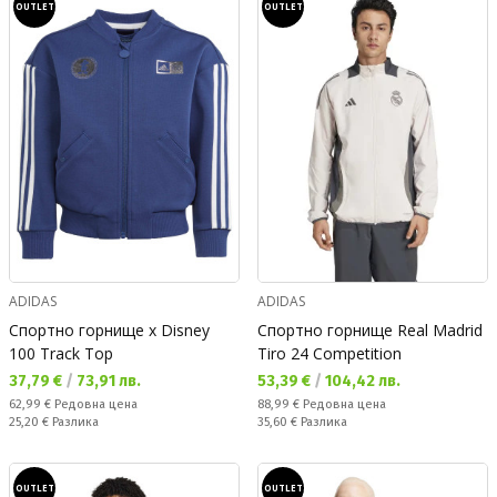
OUTLET
OUTLET
ADIDAS
ADIDAS
Спортно горнище x Disney
Спортно горнище Real Madrid
100 Track Top
Tiro 24 Competition
Текуща цена:
Текуща цена:
37,79 €
/
73,91 лв.
53,39 €
/
104,42 лв.
Редовна цена:
Редовна цена:
62,99 €
Редовна цена
88,99 €
Редовна цена
Спестявате:
Спестявате:
25,20 €
Разлика
35,60 €
Разлика
OUTLET
OUTLET