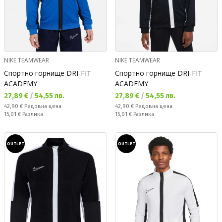
NIKE TEAMWEAR
NIKE TEAMWEAR
Спортно горнище DRI-FIT
Спортно горнище DRI-FIT
ACADEMY
ACADEMY
Текуща цена:
Текуща цена:
27,89 €
/
54,55 лв.
27,89 €
/
54,55 лв.
Редовна цена:
Редовна цена:
42,90 €
Редовна цена
42,90 €
Редовна цена
Спестявате:
Спестявате:
15,01 €
Разлика
15,01 €
Разлика
OUTLET
OUTLET