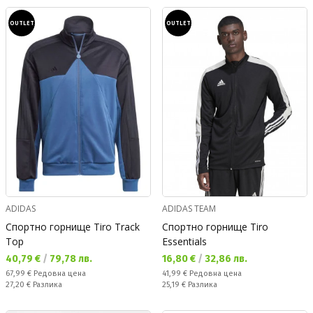
OUTLET
OUTLET
ADIDAS
ADIDAS TEAM
Спортно горнище Tiro Track
Спортно горнище Tiro
Top
Essentials
Текуща цена:
Текуща цена:
40,79 €
/
79,78 лв.
16,80 €
/
32,86 лв.
Редовна цена:
Редовна цена:
67,99 €
Редовна цена
41,99 €
Редовна цена
Спестявате:
Спестявате:
27,20 €
Разлика
25,19 €
Разлика