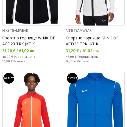
NIKE TEAMWEAR
NIKE TEAMWEAR
Спортно горнище W NK DF
Спортно горнище M NK DF
ACD23 TRK JKT K
ACD23 TRK JKT K
Текуща цена:
Текуща цена:
31,20 €
/
61,02 лв.
31,20 €
/
61,02 лв.
Редовна цена:
Редовна цена:
48,00 €
Редовна цена
48,00 €
Редовна цена
Спестявате:
Спестявате:
16,80 €
Разлика
16,80 €
Разлика
OUTLET
OUTLET