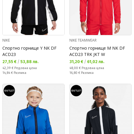
NIKE
NIKE TEAMWEAR
Спортно горнище Y NK DF
Спортно горнище M NK DF
ACD23
ACD23 TRK JKT W
Текуща цена:
Текуща цена:
27,55 €
/
53,88 лв.
31,20 €
/
61,02 лв.
Редовна цена:
Редовна цена:
42,39 €
Редовна цена
48,00 €
Редовна цена
Спестявате:
Спестявате:
14,84 €
Разлика
16,80 €
Разлика
OUTLET
OUTLET