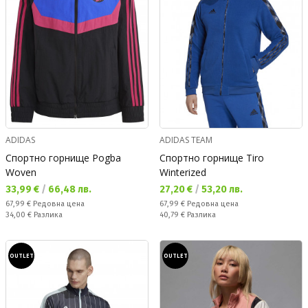
ADIDAS
ADIDAS TEAM
Спортно горнище Pogba
Спортно горнище Tiro
Woven
Winterized
Текуща цена:
Текуща цена:
33,99 €
/
66,48 лв.
27,20 €
/
53,20 лв.
Редовна цена:
Редовна цена:
67,99 €
Редовна цена
67,99 €
Редовна цена
Спестявате:
Спестявате:
34,00 €
Разлика
40,79 €
Разлика
OUTLET
OUTLET