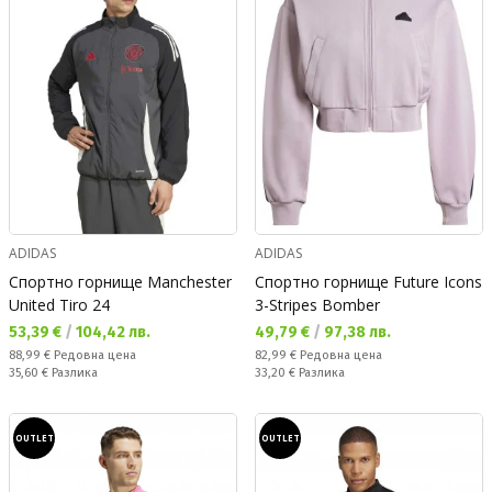
ADIDAS
ADIDAS
Спортно горнище Manchester
Спортно горнище Future Icons
United Tiro 24
3-Stripes Bomber
Текуща цена:
Текуща цена:
53,39 €
/
104,42 лв.
49,79 €
/
97,38 лв.
Редовна цена:
Редовна цена:
88,99 €
Редовна цена
82,99 €
Редовна цена
Спестявате:
Спестявате:
35,60 €
Разлика
33,20 €
Разлика
OUTLET
OUTLET