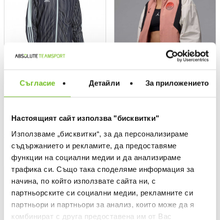
Съгласие
Детайли
За приложението
ADIDAS TEAM
NIKE
Спортно горнище Tiro
Спортно горнище W J PSG
ANTHEM JACKET
Текуща цена:
Настоящият сайт използва "бисквитки"
25,20 €
/
49,29 лв.
Текуща цена:
89,73 €
/
175,50 лв.
Редовна цена:
62,99 €
Редовна цена
Използваме „бисквитки“, за да персонализираме
Спестявате:
37,79 €
Разлика
Редовна цена:
138,04 €
Редовна цена
съдържанието и рекламите, да предоставяме
Спестявате:
48,31 €
Разлика
функции на социални медии и да анализираме
трафика си. Също така споделяме информация за
OUTLET
OUTLET
начина, по който използвате сайта ни, с
партньорските си социални медии, рекламните си
партньори и партньори за анализ, които може да я
комбинират с друга предоставена им от Вас