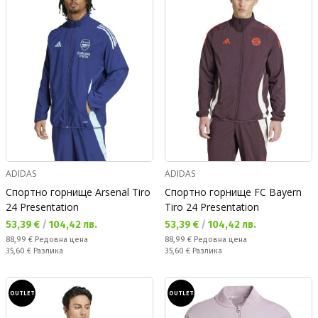
ADIDAS
ADIDAS
Спортно горнище Arsenal Tiro
Спортно горнище FC Bayern
24 Presentation
Tiro 24 Presentation
Текуща цена:
Текуща цена:
53,39 €
/
104,42 лв.
53,39 €
/
104,42 лв.
Редовна цена:
Редовна цена:
88,99 €
Редовна цена
88,99 €
Редовна цена
Спестявате:
Спестявате:
35,60 €
Разлика
35,60 €
Разлика
OUTLET
OUTLET