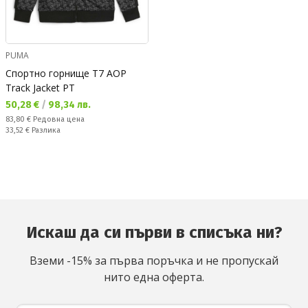
PUMA
Спортно горнище T7 AOP
Track Jacket PT
Текуща цена:
50,28 €
/
98,34 лв.
Редовна цена:
83,80 €
Редовна цена
Спестявате:
33,52 €
Разлика
Искаш да си първи в списъка ни?
Вземи -15% за първа поръчка и не пропускай
нито една оферта.