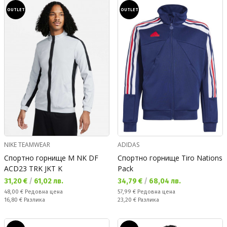
OUTLET
OUTLET
NIKE TEAMWEAR
ADIDAS
Спортно горнище M NK DF
Спортно горнище Tiro Nations
ACD23 TRK JKT K
Pack
Текуща цена:
Текуща цена:
31,20 €
/
61,02 лв.
34,79 €
/
68,04 лв.
Редовна цена:
Редовна цена:
48,00 €
Редовна цена
57,99 €
Редовна цена
Спестявате:
Спестявате:
16,80 €
Разлика
23,20 €
Разлика