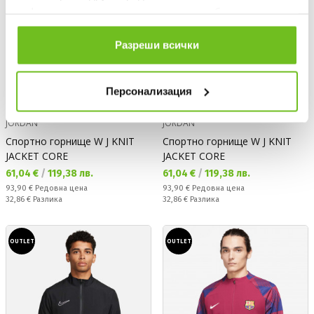
информация или с такава, която са събрали от
ползването от Ваша страна на услугите им.
Разреши всички
Персонализация
JORDAN
JORDAN
Спортно горнище W J KNIT
Спортно горнище W J KNIT
JACKET CORE
JACKET CORE
Текуща цена:
Текуща цена:
61,04 €
/
119,38 лв.
61,04 €
/
119,38 лв.
Редовна цена:
Редовна цена:
93,90 €
Редовна цена
93,90 €
Редовна цена
Спестявате:
Спестявате:
32,86 €
Разлика
32,86 €
Разлика
OUTLET
OUTLET