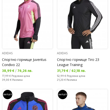
ADIDAS
ADIDAS
Спортно горнище Juventus
Спортно горнище Tiro 23
Condivo 22
League Training
Текуща цена:
Текуща цена:
38,99 €
/
76,26 лв.
31,79 €
/
62,18 лв.
Редовна цена:
Редовна цена:
77,99 €
Редовна цена
52,99 €
Редовна цена
Спестявате:
Спестявате:
39,00 €
Разлика
21,20 €
Разлика
OUTLET
OUTLET