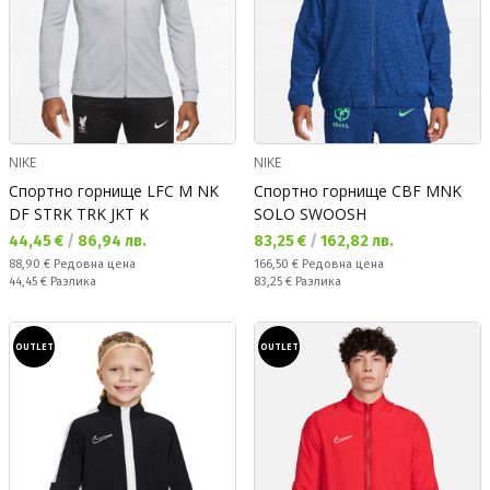
NIKE
NIKE
Спортно горнище LFC M NK
Спортно горнище CBF MNK
DF STRK TRK JKT K
SOLO SWOOSH
Текуща цена:
Текуща цена:
44,45 €
/
86,94 лв.
83,25 €
/
162,82 лв.
Редовна цена:
Редовна цена:
88,90 €
Редовна цена
166,50 €
Редовна цена
Спестявате:
Спестявате:
44,45 €
Разлика
83,25 €
Разлика
OUTLET
OUTLET