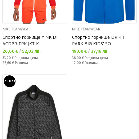
NIKE TEAMWEAR
NIKE TEAMWEAR
Спортно горнище Y NK DF
Спортно горнище DRI-FIT
ACDPR TRK JKT K
PARK BIG KIDS' SO
Текуща цена:
Текуща цена:
26,60 €
/
52,03 лв.
19,00 €
/
37,16 лв.
Редовна цена:
Редовна цена:
53,20 €
Редовна цена
38,00 €
Редовна цена
Спестявате:
Спестявате:
26,60 €
Разлика
19,00 €
Разлика
OUTLET