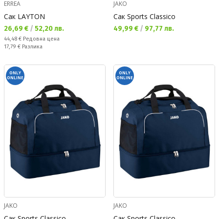
ERREA
JAKO
Сак LAYTON
Сак Sports Classico
Текуща цена:
Текуща цена:
26,69 €
/
52,20 лв.
49,99 €
/
97,77 лв.
Редовна цена:
44,48 €
Редовна цена
Спестявате:
17,79 €
Разлика
ONLY
ONLY
ONLINE
ONLINE
JAKO
JAKO
Сак Sports Classico
Сак Sports Classico