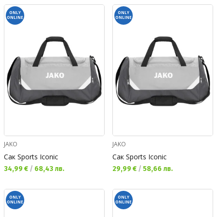
ONLY
ONLY
ONLINE
ONLINE
JAKO
JAKO
Сак Sports Iconic
Сак Sports Iconic
Текуща цена:
Текуща цена:
34,99 €
/
68,43 лв.
29,99 €
/
58,66 лв.
ONLY
ONLY
ONLINE
ONLINE