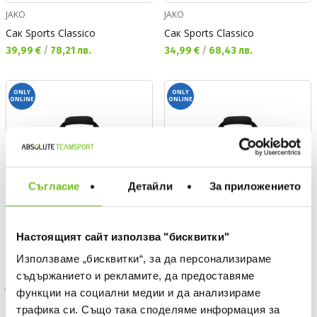
JAKO
JAKO
Сак Sports Classico
Сак Sports Classico
Текуща цена:
Текуща цена:
39,99 €
/
78,21 лв.
34,99 €
/
68,43 лв.
ONLY
ONLY
ONLINE
ONLINE
Съгласие
Детайли
За приложението
Настоящият сайт използва "бисквитки"
Използваме „бисквитки“, за да персонализираме
съдържанието и рекламите, да предоставяме
JAKO
JAKO
функции на социални медии и да анализираме
Сак Sports Iconic
Сак Sports Iconic
трафика си. Също така споделяме информация за