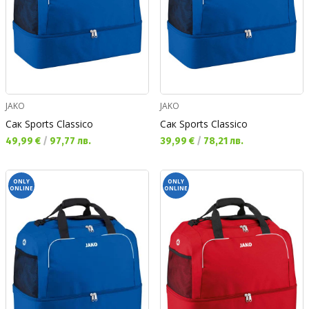
JAKO
JAKO
Сак Sports Classico
Сак Sports Classico
Текуща цена:
Текуща цена:
49,99 €
/
97,77 лв.
39,99 €
/
78,21 лв.
ONLY
ONLY
ONLINE
ONLINE