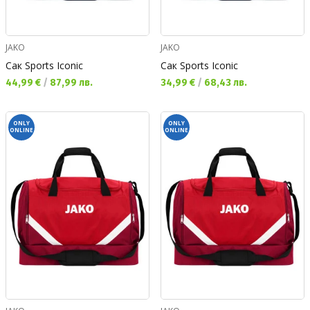
JAKO
JAKO
Сак Sports Iconic
Сак Sports Iconic
Текуща цена:
Текуща цена:
44,99 €
/
87,99 лв.
34,99 €
/
68,43 лв.
ONLY
ONLY
ONLINE
ONLINE