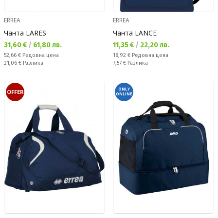
ERREA
ERREA
Чанта LARES
Чанта LANCE
Текуща цена:
Текуща цена:
31,60 €
/
61,80 лв.
11,35 €
/
22,20 лв.
Редовна цена:
Редовна цена:
52,66 €
Редовна цена
18,92 €
Редовна цена
Спестявате:
Спестявате:
21,06 €
Разлика
7,57 €
Разлика
ONLY
OFFER
ONLINE