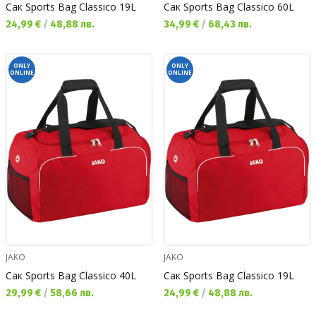
Сак Sports Bag Classico 19L
Сак Sports Bag Classico 60L
Текуща цена:
Текуща цена:
24,99 €
/
48,88 лв.
34,99 €
/
68,43 лв.
ONLY
ONLY
ONLINE
ONLINE
JAKO
JAKO
Сак Sports Bag Classico 40L
Сак Sports Bag Classico 19L
Текуща цена:
Текуща цена:
29,99 €
/
58,66 лв.
24,99 €
/
48,88 лв.