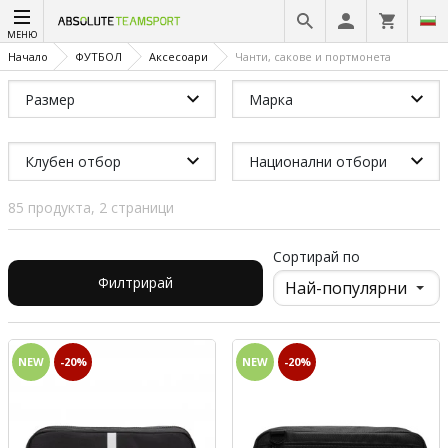
МЕНЮ
Начало
ФУТБОЛ
Аксесоари
Чанти, сакове и портмонета
Размер
Марка
Клубен отбор
Национални отбори
85 продукта, 2 страници
Сортирай по
Филтрирай
NEW
-20%
NEW
-20%