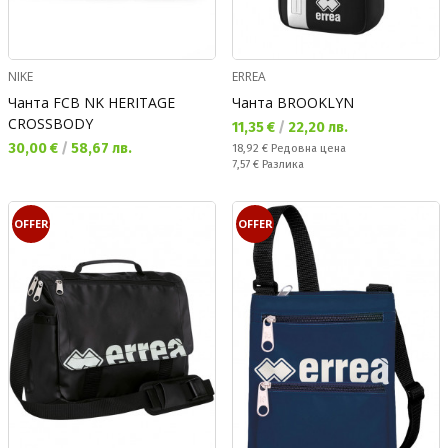
NIKE
ERREA
Чанта FCB NK HERITAGE
Чанта BROOKLYN
CROSSBODY
Текуща цена:
11,35 €
/
22,20 лв.
Текуща цена:
30,00 €
/
58,67 лв.
Редовна цена:
18,92 €
Редовна цена
Спестявате:
7,57 €
Разлика
OFFER
OFFER