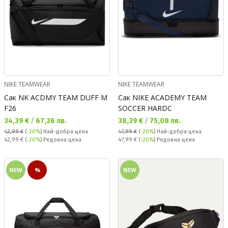
NIKE TEAMWEAR
NIKE TEAMWEAR
Сак NK ACDMY TEAM DUFF M
Сак NIKE ACADEMY TEAM
F26
SOCCER HARDC
Текуща цена:
Текуща цена:
34,39 €
/
67,26 лв.
38,39 €
/
75,08 лв.
42,99 €
(
-20%
)
Най-добра цена
47,99 €
(
-20%
)
Най-добра цена
Редовна цена:
Редовна цена:
42,99 €
(
-20%
) Редовна цена
47,99 €
(
-20%
) Редовна цена
NEW
%
NEW