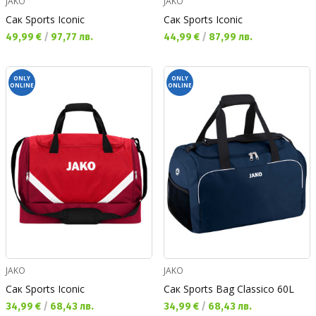
JAKO
JAKO
Сак Sports Iconic
Сак Sports Iconic
Текуща цена:
Текуща цена:
49,99 €
/
97,77 лв.
44,99 €
/
87,99 лв.
ONLY
ONLY
ONLINE
ONLINE
JAKO
JAKO
Сак Sports Iconic
Сак Sports Bag Classico 60L
Текуща цена:
Текуща цена:
34,99 €
/
68,43 лв.
34,99 €
/
68,43 лв.