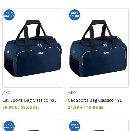
ONLY
ONLY
ONLINE
ONLINE
JAKO
JAKO
Сак Sports Bag Classico 40L
Сак Sports Bag Classico 19L
Текуща цена:
Текуща цена:
29,99 €
/
58,66 лв.
24,99 €
/
48,88 лв.
ONLY
ONLY
ONLINE
ONLINE