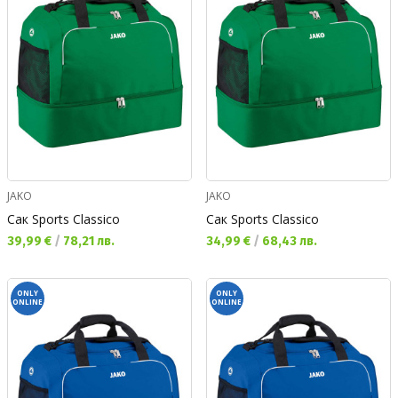
JAKO
JAKO
Сак Sports Classico
Сак Sports Classico
Текуща цена:
Текуща цена:
39,99 €
/
78,21 лв.
34,99 €
/
68,43 лв.
ONLY
ONLY
ONLINE
ONLINE