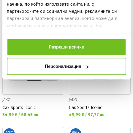
Текуща цена:
Текуща цена:
49,99 €
/
97,77 лв.
44,99 €
/
87,99 лв.
начина, по който използвате сайта ни, с
партньорските си социални медии, рекламните си
партньори и партньори за анализ, които може да я
ONLY
ONLY
ONLINE
ONLINE
комбинират с друга предоставена им от Вас
информация или с такава, която са събрали от
ползването от Ваша страна на услугите им.
Разреши всички
Персонализация
JAKO
JAKO
Сак Sports Iconic
Сак Sports Iconic
Текуща цена:
Текуща цена:
34,99 €
/
68,43 лв.
49,99 €
/
97,77 лв.
ONLY
ONLY