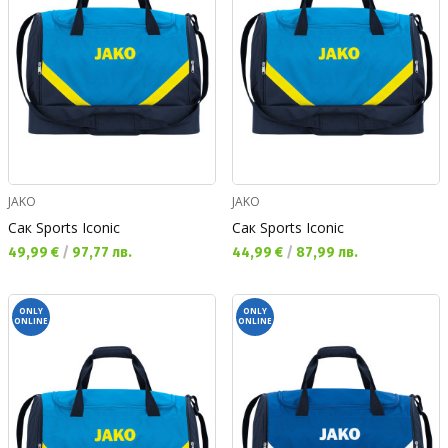
JAKO
JAKO
Сак Sports Iconic
Сак Sports Iconic
Текуща цена:
Текуща цена:
49,99 €
/
97,77 лв.
44,99 €
/
87,99 лв.
ONLY
ONLY
ONLINE
ONLINE