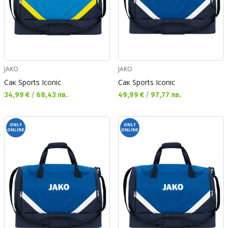
JAKO
JAKO
Сак Sports Iconic
Сак Sports Iconic
Текуща цена:
Текуща цена:
34,99 €
/
68,43 лв.
49,99 €
/
97,77 лв.
ONLY
ONLY
ONLINE
ONLINE