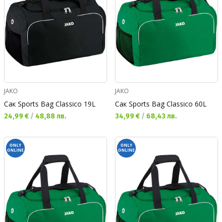
JAKO
JAKO
Сак Sports Bag Classico 19L
Сак Sports Bag Classico 60L
Текуща цена:
Текуща цена:
24,99 €
/
48,88 лв.
34,99 €
/
68,43 лв.
ONLY
ONLY
ONLINE
ONLINE