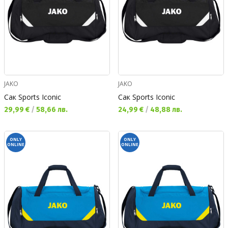
JAKO
JAKO
Сак Sports Iconic
Сак Sports Iconic
Текуща цена:
Текуща цена:
29,99 €
/
58,66 лв.
24,99 €
/
48,88 лв.
ONLY
ONLY
ONLINE
ONLINE