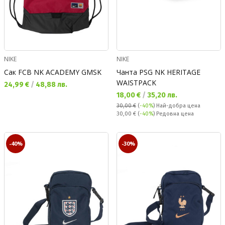
NIKE
NIKE
Сак FCB NK ACADEMY GMSK
Чанта PSG NK HERITAGE
WAISTPACK
Текуща цена:
24,99 €
/
48,88 лв.
Текуща цена:
18,00 €
/
35,20 лв.
30,00 €
(
-40%
)
Най-добра цена
Редовна цена:
30,00 €
(
-40%
) Редовна цена
-40%
-30%