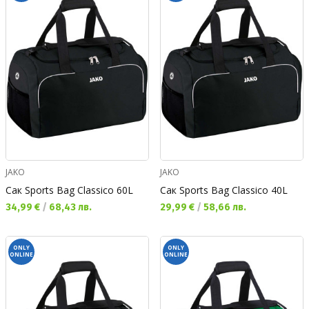
JAKO
JAKO
Сак Sports Bag Classico 60L
Сак Sports Bag Classico 40L
Текуща цена:
Текуща цена:
34,99 €
/
68,43 лв.
29,99 €
/
58,66 лв.
ONLY
ONLY
ONLINE
ONLINE