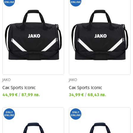
ONLINE
ONLINE
JAKO
JAKO
Сак Sports Iconic
Сак Sports Iconic
Текуща цена:
Текуща цена:
44,99 €
/
87,99 лв.
34,99 €
/
68,43 лв.
ONLY
ONLY
ONLINE
ONLINE