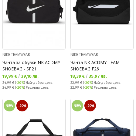
NIKE TEAMWEAR
NIKE TEAMWEAR
Чанта за обувки NK ACDMY
Чанта NK ACDMY TEAM
SHOEBAG - SP21
SHOEBAG F26
Текуща цена:
Текуща цена:
19,99 €
/
39,10 лв.
18,39 €
/
35,97 лв.
24,99 €
(
-20%
)
Най-добра цена
22,99 €
(
-20%
)
Най-добра цена
Редовна цена:
Редовна цена:
24,99 €
(
-20%
) Редовна цена
22,99 €
(
-20%
) Редовна цена
NEW
-20%
NEW
-20%