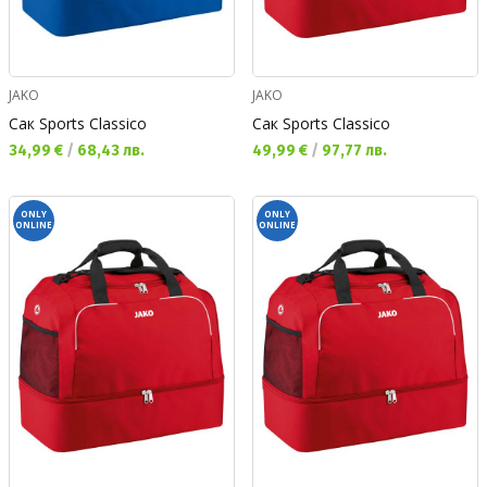
JAKO
JAKO
Сак Sports Classico
Сак Sports Classico
Текуща цена:
Текуща цена:
34,99 €
/
68,43 лв.
49,99 €
/
97,77 лв.
ONLY
ONLY
ONLINE
ONLINE