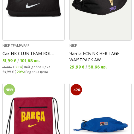
NIKE TEAMWEAR
NIKE
Сак NK CLUB TEAM ROLL
Чанта FCB NK HERITAGE
WAISTPACK AW
Текуща цена:
51,99 €
/
101,68 лв.
Текуща цена:
29,99 €
/
58,66 лв.
65,18 €
(
-20%
)
Най-добра цена
Редовна цена:
64,99 €
(
-20%
) Редовна цена
NEW
-40%