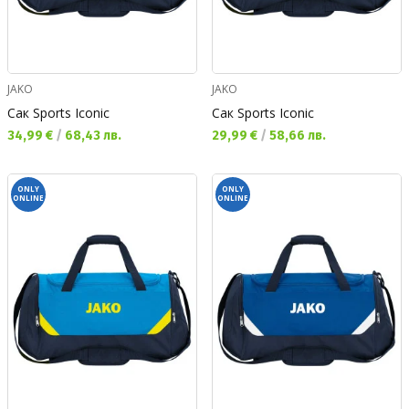
JAKO
JAKO
Сак Sports Iconic
Сак Sports Iconic
Текуща цена:
Текуща цена:
34,99 €
/
68,43 лв.
29,99 €
/
58,66 лв.
ONLY
ONLY
ONLINE
ONLINE