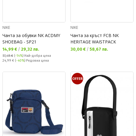
NIKE
NIKE
Чанта за обувки NK ACDMY
Чанта за кръст FCB NK
SHOEBAG - SP21
HERITAGE WAISTPACK
Текуща цена:
Текуща цена:
14,99 €
/
29,32 лв.
30,00 €
/
58,67 лв.
17,49 €
(
-14%
)
Най-добра цена
Редовна цена:
24,99 €
(
-40%
) Редовна цена
OFFER