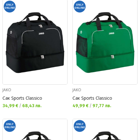
ONLY
ONLY
ONLINE
ONLINE
JAKO
JAKO
Сак Sports Classico
Сак Sports Classico
Текуща цена:
Текуща цена:
34,99 €
/
68,43 лв.
49,99 €
/
97,77 лв.
ONLY
ONLY
ONLINE
ONLINE