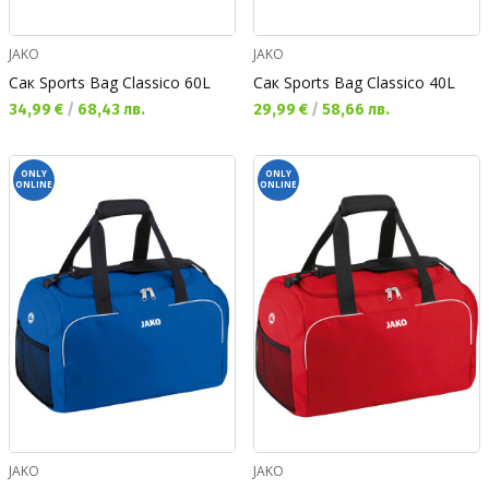
JAKO
JAKO
Сак Sports Bag Classico 60L
Сак Sports Bag Classico 40L
Текуща цена:
Текуща цена:
34,99 €
/
68,43 лв.
29,99 €
/
58,66 лв.
ONLY
ONLY
ONLINE
ONLINE
JAKO
JAKO