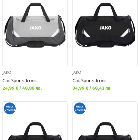
JAKO
JAKO
Сак Sports Iconic
Сак Sports Iconic
Текуща цена:
Текуща цена:
24,99 €
/
48,88 лв.
34,99 €
/
68,43 лв.
ONLY
ONLY
ONLINE
ONLINE